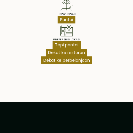
LINGKUNGAN
Pantai
PREFERENSI LOKASI
Tepi pantai
Dekat ke restoran
Dekat ke perbelanjaan