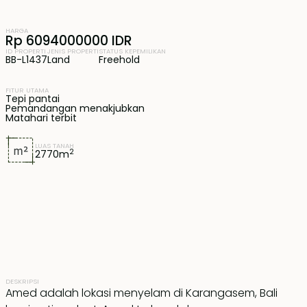
HARGA
Rp 6094000000 IDR
ID PROPERTI
JENIS PROPERTI
STATUS KEPEMILIKAN
BB-L1437
Land
Freehold
FITUR UTAMA
Tepi pantai
Pemandangan menakjubkan
Matahari terbit
LUAS TANAH
2
2770
m
DESKRIPSI
Amed adalah lokasi menyelam di Karangasem, Bali