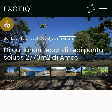
Bali East North-East Coast
,
Bali
Hak Milik
Dijual lahan tepat di tepi pantai
seluas 2770m2 di Amed