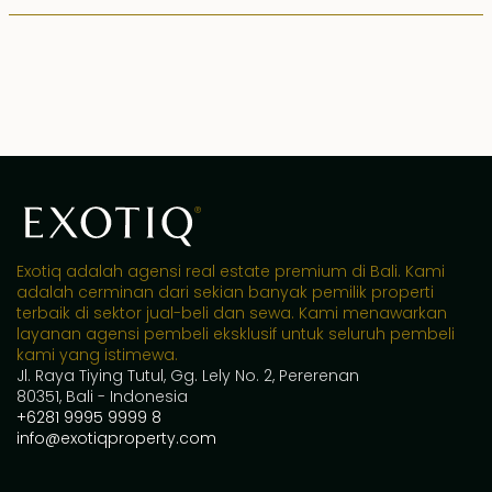
Exotiq adalah agensi real estate premium di Bali. Kami
adalah cerminan dari sekian banyak pemilik properti
terbaik di sektor jual-beli dan sewa. Kami menawarkan
layanan agensi pembeli eksklusif untuk seluruh pembeli
kami yang istimewa.
Jl. Raya Tiying Tutul, Gg. Lely No. 2, Pererenan
80351, Bali - Indonesia
+6281 9995 9999 8
info@exotiqproperty.com