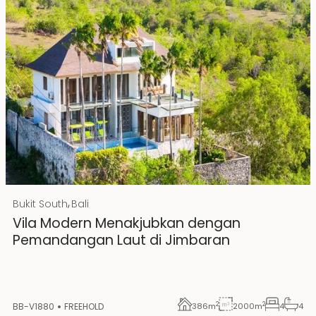
Rp 20000000000 IDR
,
Bukit South
Bali
Hak Milik
Vila Modern Menakjubkan dengan
Pemandangan Laut di Jimbaran
2
2
BB-V1880
FREEHOLD
386
m
2000
m
4
4