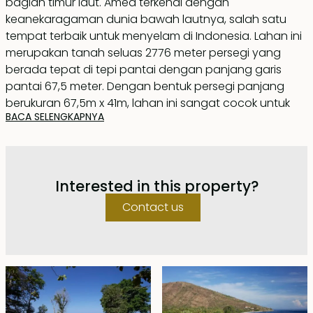
bagian timur laut. Amed terkenal dengan
keanekaragaman dunia bawah lautnya, salah satu
tempat terbaik untuk menyelam di Indonesia. Lahan ini
merupakan tanah seluas 2776 meter persegi yang
berada tepat di tepi pantai dengan panjang garis
pantai 67,5 meter. Dengan bentuk persegi panjang
berukuran 67,5m x 41m, lahan ini sangat cocok untuk
BACA SELENGKAPNYA
membangun vila sewaan, wisma, atau sebagai
investasi tanah yang nilainya akan terus meningkat
seiring dengan berkembangnya industri pariwisata di
area sekitar. Hubungi kami sekarang untuk merasakan
Interested in this property?
semilir angin laut dan ambil kesempatan ini untuk
menjadi milik Anda.
Contact us