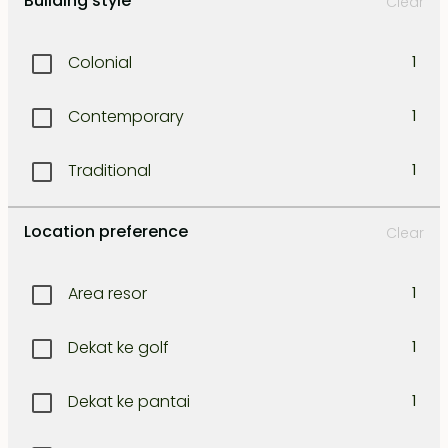
Building style
Clear
Kuta
1
Colonial
1
Legian
1
Contemporary
1
Lombok east coast
1
Traditional
1
Lombok north west coast
1
Location preference
Clear
Lombok south coast
1
Area resor
1
Lombok south-east coast
1
Dekat ke golf
1
Lombok south-west coast
1
Dekat ke pantai
1
Lombok West coast
1