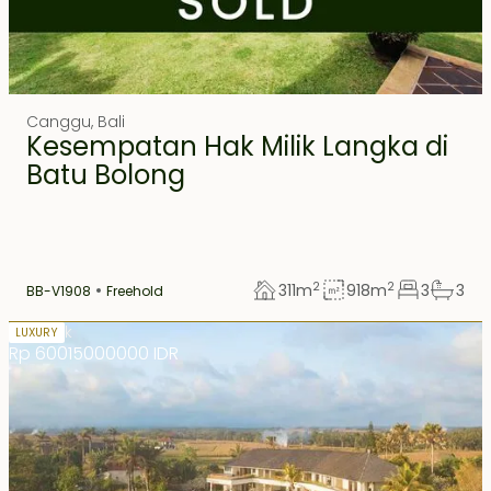
FEATURED
EXCLUSIVE
Canggu
,
Bali
Kesempatan Hak Milik Langka di
Batu Bolong
2
2
311
m
918
m
3
3
BB-V1908
Freehold
Hak Milik
LUXURY
Rp 60015000000 IDR