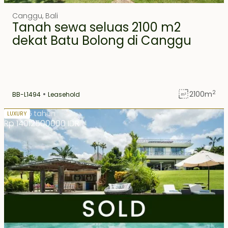
FEATURED
EXCLUSIVE
Canggu
,
Bali
Tanah sewa seluas 2100 m2
dekat Batu Bolong di Canggu
2
2100
m
BB-L1494
Leasehold
Sewa 15 tahun
LUXURY
Rp 14012500000 IDR