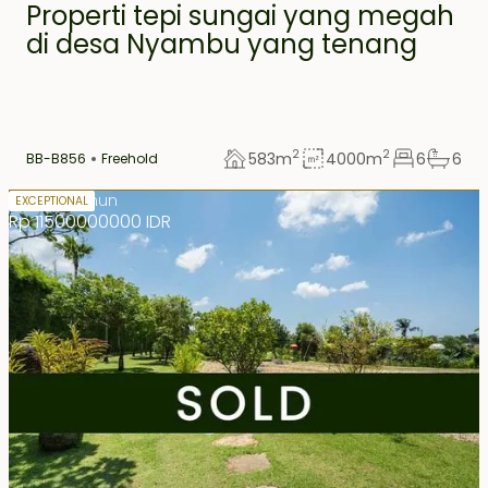
Properti tepi sungai yang megah
Uluwatu
1
di desa Nyambu yang tenang
2
2
583
m
4000
m
6
6
BB-B856
Freehold
Sewa 31 tahun
EXCEPTIONAL
Rp 11500000000 IDR