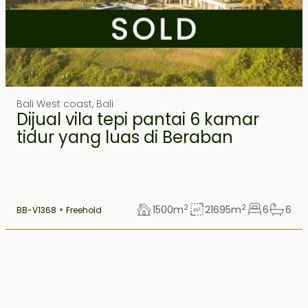
FEATURED
EXCLUSIVE
Bali West coast
,
Bali
Dijual vila tepi pantai 6 kamar
tidur yang luas di Beraban
2
2
1500
m
21695
m
6
6
BB-V1368
Freehold