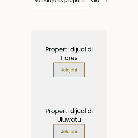
Semua jenis properti
Vila
Tanah
Apa
Properti dijual di
Flores
Jelajahi
Properti dijual di
Uluwatu
Jelajahi