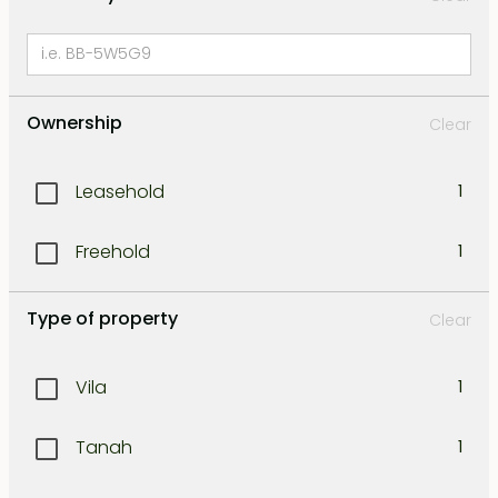
Ownership
Clear
Leasehold
1
Freehold
1
Type of property
Clear
Vila
1
Tanah
1