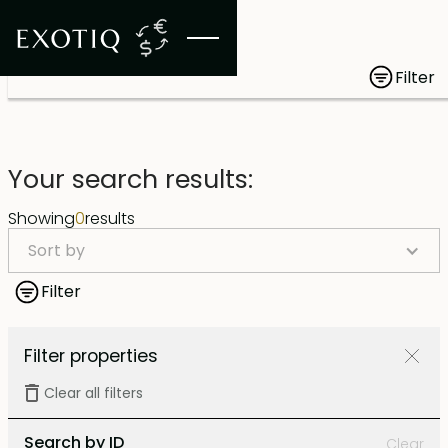
Filter
Your search results:
Showing
0
results
Sort by
Filter
Filter properties
Clear all filters
Search by ID
Clear