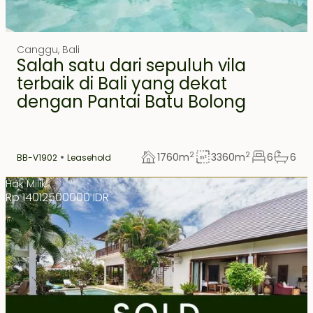
FEATURED
EXCLUSIVE
Canggu
,
Bali
Salah satu dari sepuluh vila
terbaik di Bali yang dekat
dengan Pantai Batu Bolong
2
2
1760
m
3360
m
6
6
BB-V1902
Leasehold
Hak Milik
Rp 14012500000 IDR