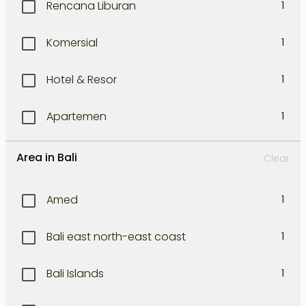
Rencana Liburan
1
Komersial
1
Hotel & Resor
1
Apartemen
1
Area in Bali
Clear
Amed
1
Bali east north-east coast
1
Bali Islands
1