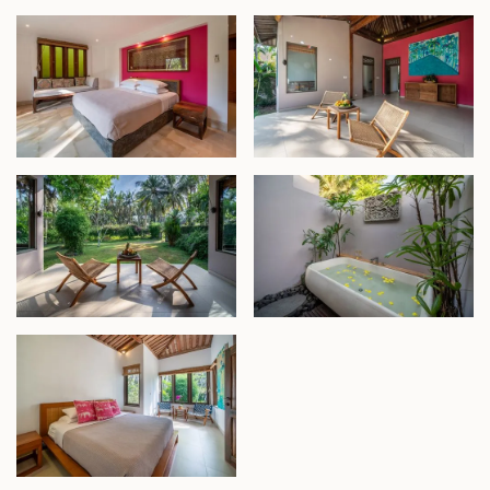
Properti luar biasa ini sangat ideal sebagai hunian
mewah, vila sewaan komersial, atau tempat acara
pribadi, menawarkan kombinasi tak tertandingi
antara privasi, gaya, dan kedekatan dengan
destinasi populer di Bali.
Hak Milik - IDR 19,8 miliar