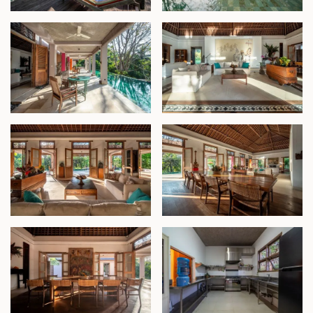
dengan dek kayu besar yang ditata dengan
tempat berjemur, sempurna untuk berjemur
atau bersantai di lingkungan yang tenang
2. Paviliun Kamar Tidur Utama
Tempat peristirahatan pribadi ini dilengkapi dengan
teras yang luas, lemari pakaian tanam, dan kamar
mandi semi-terbuka yang mewah. Bersebelahan
dengan suite ini terdapat ruang spa khusus yang
dilengkapi dengan meja pijat dan bak mandi teraso,
menawarkan pengalaman yang benar-benar
memanjakan.
3. Paviliun Air Terjun Lantai Bawah
Lantai bawah properti ini menampung paviliun dua
kamar tidur dengan kamar mandi dalam dan
pemandangan tanaman hijau yang asri dan
menenangkan.