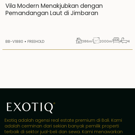
Vila Modern Menakjubkan dengan
Pemandangan Laut di Jimbaran
2
2
BB-V1880
FREEHOLD
386
m
2000
m
4
4
Exotiq adalah agensi real estate premium di Bali. Kami
adalah cerminan dari sekian banyak pemilik properti
terbaik di sektor jual-beli dan sewa. Kami menawarkan