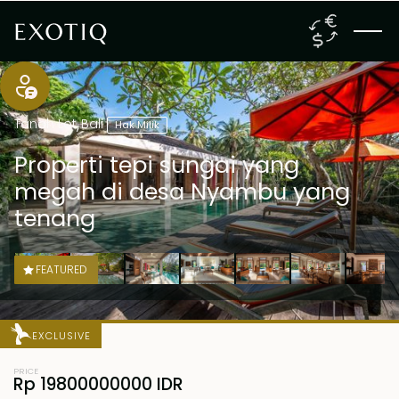
Tanah Lot
,
Bali
Hak Milik
Properti tepi sungai yang
megah di desa Nyambu yang
tenang
FEATURED
EXCLUSIVE
PRICE
Rp 19800000000 IDR