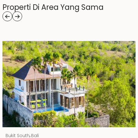
Properti Di Area Yang Sama
Rp 20000000000 IDR
,
Bukit South
Bali
Hak Milik