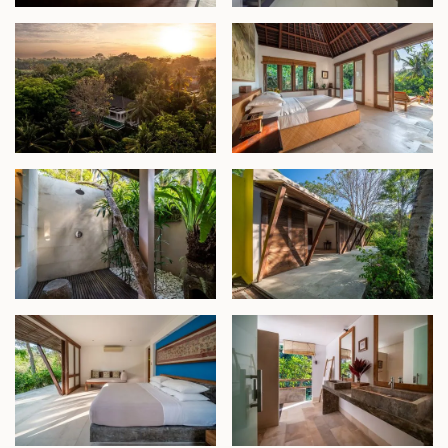
4. Paviliun Taman
Terinspirasi oleh arsitektur tradisional Joglo Jawa,
bangunan berkonsep terbuka ini terletak di dekat
pintu masuk properti dan memiliki tiga kamar tidur
dengan kamar mandi dalam, masing-masing
dirancang dengan luas dan dilengkapi kamar mandi
semi-terbuka. Di jantung paviliun terdapat ruang
tamu terbuka yang mengundang, terhubung
langsung dengan taman rimbun yang dikelilingi
pohon kelapa.
Di bagian paling bawah properti, lanskap alami yang
memukau bertemu dengan tepi sungai. Air terjun
buatan mengalir dari tepi kolam ke kolam di
bawahnya, menciptakan titik fokus yang tenang.
Area ini juga menawarkan potensi yang belum
dimanfaatkan untuk kamar tidur tambahan atau
ruang hiburan.