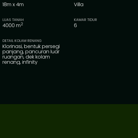
18m x 4m
Villa
LUAS TANAH
KAMAR TIDUR
2
4000
m
6
DETAIL KOLAM RENANG
Klorinasi, bentuk persegi
panjang, pancuran luar
ruangan, dek kolam
renang, infinity