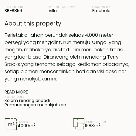
PROPERTY ID
TYPE OF PROPERTY
OWNERSHIP
BB-B856
Villa
Freehold
About this property
Terletak di lahan berundak seluas 4.000 meter
persegi yang mengalir turun menuju sungai yang
megah, mahakarya arsitektur ini merupakan kreasi
yang luar biasa. Dirancang oleh mendiang Terry
Brooks yang ternama sebagai kediaman pribadinya,
setiap elemen mencerminkan hati dan visi desainer
yang menakjubkan ini.
READ MORE
Berada di desa Nyambu yang tenang, properti ini
KEY FEATURES
dikelilingi oleh alam namun tetap memiliki akses
Kolam renang pribadi
Pemandangan menakjubkan
mudah ke berbagai destinasi populer di Bali—hanya
perlu berkendara singkat ke Canggu di selatan dan
kurang dari satu jam ke Ubud di utara.
LAND SIZE
BUILDING SIZE
2
2
4000
m
583
m