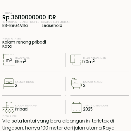
HARGA
Rp 3580000000 IDR
ID PROPERTI
JENIS PROPERTI
STATUS KEPEMILIKAN
BB-B864
Villa
Leasehold
FITUR UTAMA
Kolam renang pribadi
Kota
LUAS TANAH
LUAS BANGUNAN
2
2
115
m
70
m
KAMAR TIDUR
KAMAR MANDI
2
2
KOLAM RENANG
TAHUN DIBANGUN
Pribadi
2025
DESKRIPSI
Vila satu lantai yang baru dibangun ini terletak di
Ungasan, hanya 100 meter dari jalan utama Raya