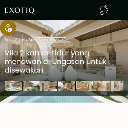
Bukit South
,
Bali
Sewa 28 tahun
Vila 2 kamar tidur yang
menawan di Ungasan untuk
disewakan