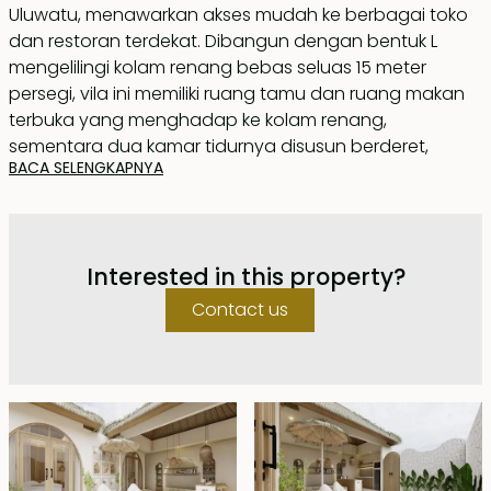
Uluwatu, menawarkan akses mudah ke berbagai toko
dan restoran terdekat. Dibangun dengan bentuk L
mengelilingi kolam renang bebas seluas 15 meter
persegi, vila ini memiliki ruang tamu dan ruang makan
terbuka yang menghadap ke kolam renang,
sementara dua kamar tidurnya disusun berderet,
BACA SELENGKAPNYA
dengan kamar tidur utama menghadap ke kolam
renang. Kamar mandi utama dilengkapi dengan
bathtub dan shower, serta pencahayaan alami dari
skylight di atasnya. Ditawarkan dengan perabotan
Interested in this property?
lengkap, vila ini tersedia untuk disewa hingga 17 Mei
2053, dengan opsi perpanjangan sesuai harga pasar.
Contact us
Ini adalah penawaran langka—vila yang ringkas dan
terjangkau di lokasi yang ideal.