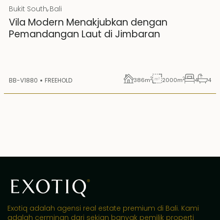
IDR
,
Bukit South
Bali
Hak Milik
Vila Modern Menakjubkan dengan
Pemandangan Laut di Jimbaran
2
2
BB-V1880
FREEHOLD
386
m
2000
m
4
4
Exotiq adalah agensi real estate premium di Bali. Kami
adalah cerminan dari sekian banyak pemilik properti