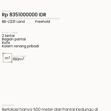
HARGA
Rp 8351000000 IDR
ID PROPERTI
JENIS PROPERTI
STATUS KEPEMILIKAN
BB-L1231
Land
Freehold
FITUR UTAMA
2 lantai
Bagian pantai
Kota
Kolam renang pribadi
LUAS TANAH
2
1193
m
DESKRIPSI
Berlokasi hanya 500 meter dari Pantai Kedungu di