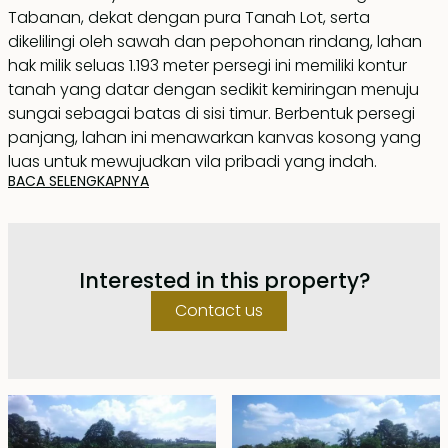
Tabanan, dekat dengan pura Tanah Lot, serta
dikelilingi oleh sawah dan pepohonan rindang, lahan
hak milik seluas 1.193 meter persegi ini memiliki kontur
tanah yang datar dengan sedikit kemiringan menuju
sungai sebagai batas di sisi timur. Berbentuk persegi
panjang, lahan ini menawarkan kanvas kosong yang
luas untuk mewujudkan vila pribadi yang indah.
BACA SELENGKAPNYA
Lingkungan sekitar sangat asri dengan hanya
beberapa desa dan vila pribadi yang tersebar,
menjadikannya pilihan sempurna bagi siapa pun yang
Interested in this property?
mendambakan ketenangan di tengah keindahan
yang membuat Bali begitu diminati. Tersedia pilihan
Contact us
luas lahan yang lebih besar atau lebih kecil.