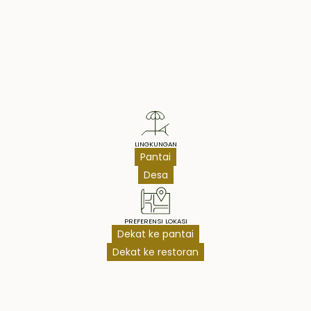
Property Highlights
LINGKUNGAN
Pantai
Desa
PREFERENSI LOKASI
Dekat ke pantai
Dekat ke restoran