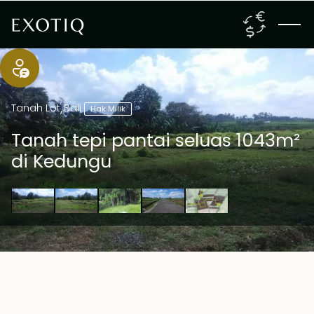
Tanah Lot
,
Bali
Hak Milik
Tanah tepi pantai seluas 1043m²
di Kedungu