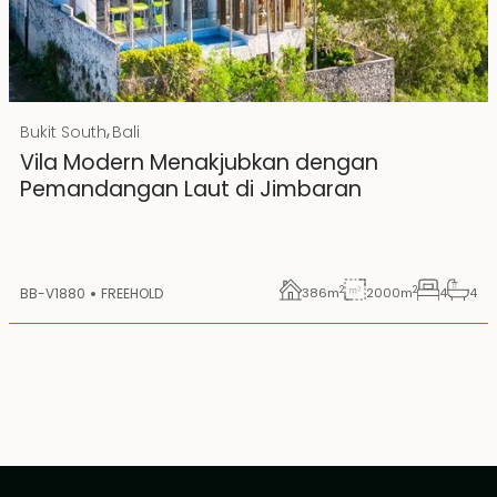
Rp 20000000000 IDR
,
Bukit South
Bali
Hak Milik
Vila Modern Menakjubkan dengan
Pemandangan Laut di Jimbaran
2
2
BB-V1880
FREEHOLD
386
m
2000
m
4
4