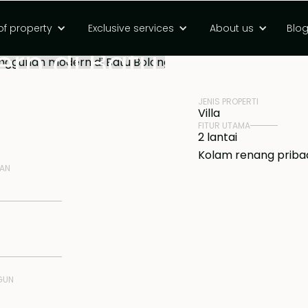
i, dan
of property
Exclusive services
About us
Blo
HARGA
Rp 40000000000
rn di Batu
JENIS PROPERTI
Villa
FITUR UTAMA
2 lantai
Kolam renang priba
NAN
GUN