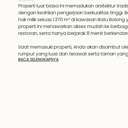
Properti luar biasa ini memadukan arsitektur tra
dengan keahlian pengerjaan berkualitas tinggi. Be
hak milik seluas 1.370 m² di kawasan Batu Bolong
properti ini menawarkan akses mudah ke berbag
restoran, serta hanya berjarak 8 menit berkendara
Saat memasuki properti, Anda akan disambut o
rumput yang luas dan terawat serta taman yan
BACA SELENGKAPNYA
tiba di paviliun terbuka khas Jawa yang memuka
langit yang tinggi, ruang elegan ini berfungsi s
dan ruang makan utama, dikelilingi oleh lanskap 
dan kolam yang tenang.
Bersebelahan dengan paviliun utama, paviliun k
pertama menawarkan ruang santai pribadi dan r
dengan pemandangan taman yang menenangk
semi-terbuka yang mewah dilengkapi dengan ba
besar, dan taman dalam ruangan, menciptakan