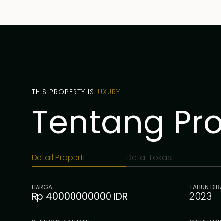
dan taman.
Properti ini juga mencakup area parkir di lokasi 
beberapa sepeda. Dijual lengkap dengan perab
menawarkan kombinasi luar biasa antara ruang, k
status hak milik yang langka, properti ini adalah
rumah liburan impian Anda yang sempurna.
THIS PROPERTY IS
LUXURY
Hak Milik - IDR 40 miliar
Tentang Prop
Detail Properti
Detail Lokasi
HARGA
TAHUN DI
Rp 40000000000 IDR
2023