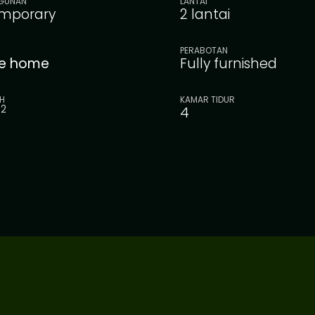
GUNAN
LANTAI
mporary
2 lantai
PERABOTAN
le home
Fully furnished
H
KAMAR TIDUR
2
m
4