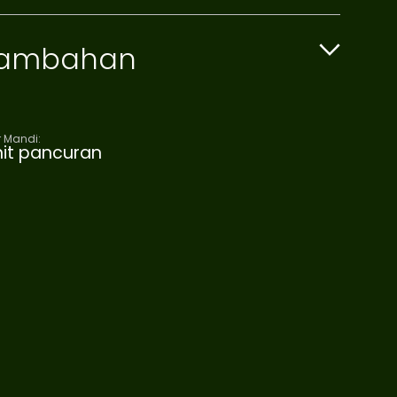
 Tambahan
 Mandi:
nit pancuran