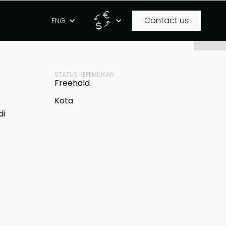
Contact us
g
ENG
ID PROPERTI
 IDR
BB-V2191
STATUS KEPEMILIKAN
Freehold
Kota
di