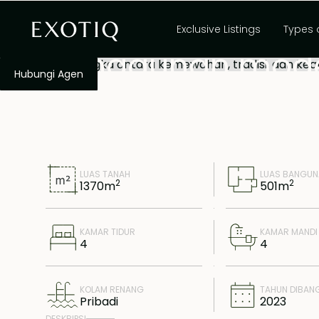
kemewahan, tradis
Exclusive Listings
Types 
keanggunan mode
Hubungi Agen
Bolong
LUAS TANAH
LUAS BANGU
2
2
1370
m
501
m
KAMAR TIDUR
KAMAR MANDI
4
4
KOLAM RENANG
TAHUN DIBAN
Pribadi
2023
DESKRIPSI