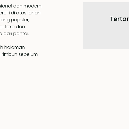
disional dan modern
rdiri di atas lahan
Tertar
 yang populer,
ai toko dan
 dari pantai.
leh halaman
g rimbun sebelum
u. Dengan langit-
ebagai area tamu
hijau yang indah
amar tidur utama
uang kerja
an. Kamar mandi
thtub, pintu kaca
 tempat