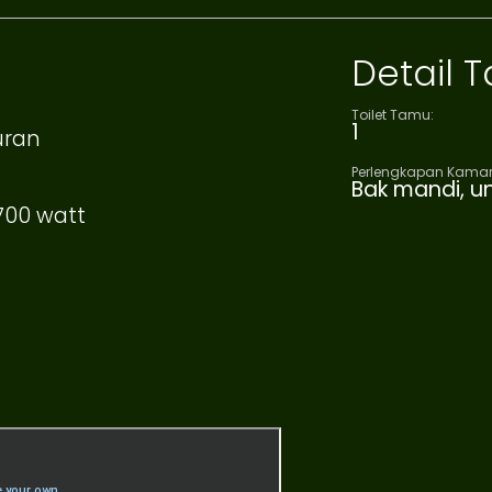
Detail
Toilet Tamu:
1
uran
Perlengkapan Kamar
Bak mandi, u
.700 watt