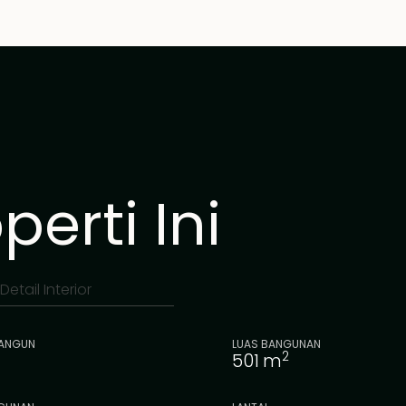
untuk dua mobil dan
otan dan
ualitas, serta
 permata sejati—
erti Ini
Detail Interior
BANGUN
LUAS BANGUNAN
2
501
m