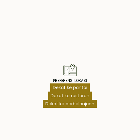
operty Highlig
ruang makan
kap. Dilengkapi
n hunian dalam
dek kolam renang
n, menghadap ke
 rimbun.
pisah yang
. Menawarkan
PREFERENSI LOKASI
 paviliun terbuka,
Dekat ke pantai
 mandi dalam
Dekat ke restoran
untuk memberikan
Dekat ke perbelanjaan
diapit oleh dua
am, masing-
 ke kolam renang