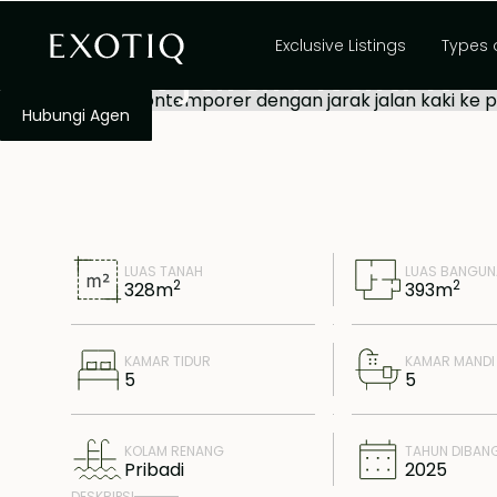
Vila hak milik ko
Exclusive Listings
Types 
jarak jalan kaki ke
Pererenan
Hubungi Agen
LUAS TANAH
LUAS BANGU
2
2
328
m
393
m
KAMAR TIDUR
KAMAR MANDI
5
5
KOLAM RENANG
TAHUN DIBAN
Pribadi
2025
DESKRIPSI