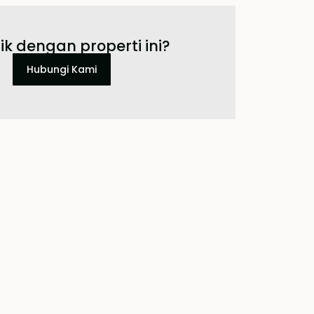
ik dengan properti ini?
Hubungi Kami