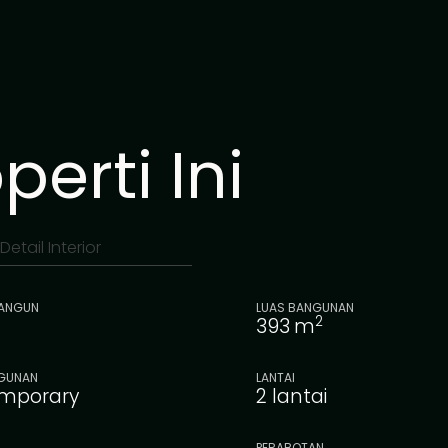
erti Ini
Detail Interior
BANGUN
LUAS BANGUNAN
2
393
m
GUNAN
LANTAI
mporary
2 lantai
PERABOTAN