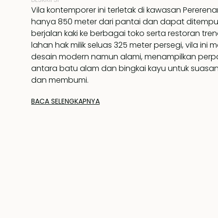
Vila kontemporer ini terletak di kawasan Pereren
hanya 850 meter dari pantai dan dapat ditemp
berjalan kaki ke berbagai toko serta restoran trendi
lahan hak milik seluas 325 meter persegi, vila in
desain modern namun alami, menampilkan per
antara batu alam dan bingkai kayu untuk suas
dan membumi.
BACA SELENGKAPNYA
Di lantai dasar, Anda akan menemukan ruang t
makan berkonsep terbuka yang luas, yang men
modern. Ruangan ini dapat ditutup untuk keny
atau dibuka dengan pintu kaca besar setinggi lan
menciptakan hubungan yang harmonis antara 
luar ruangan. Kamar tidur utama, yang terletak s
ruang tamu, menghadap ke kolam renang dan be
lengkap dengan kamar mandi dalam yang memili
mewah.