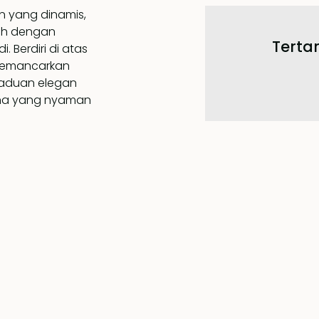
an yang dinamis,
uh dengan
Tertar
. Berdiri di atas
i memancarkan
paduan elegan
ana yang nyaman
amu dan ruang
yatu dengan dapur
amanan ber-AC
git-langit,
area dalam dan
trategis di samping
rukuran luas,
ki bathtub