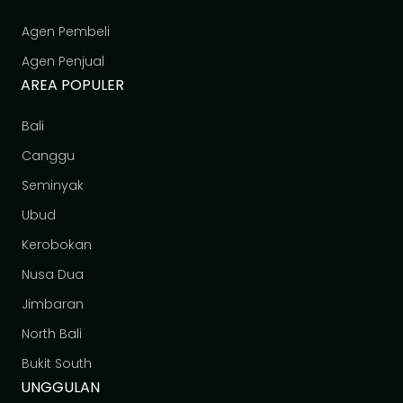
Agen Pembeli
Agen Penjual
AREA POPULER
Bali
Canggu
Seminyak
Ubud
Kerobokan
Nusa Dua
Jimbaran
North Bali
Bukit South
UNGGULAN