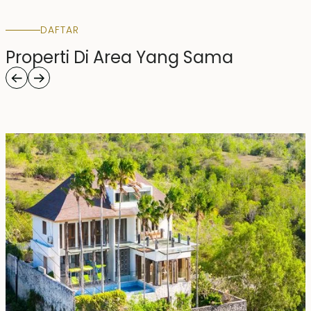
DAFTAR
Properti Di Area Yang Sama