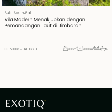
Rp 20000000000
IDR
,
Bukit South
Bali
Hak Milik
Vila Modern Menakjubkan dengan
Pemandangan Laut di Jimbaran
2
2
BB-V1880
FREEHOLD
386
m
2000
m
4
4