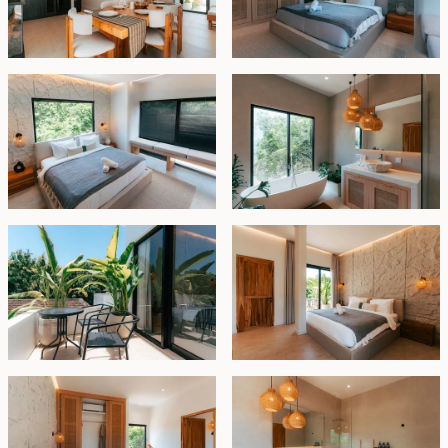
Sewa (Leasehold) - USD 479.160
***Foto diambil dari vila 2 kamar tidur serupa dari
pengembang yang sama