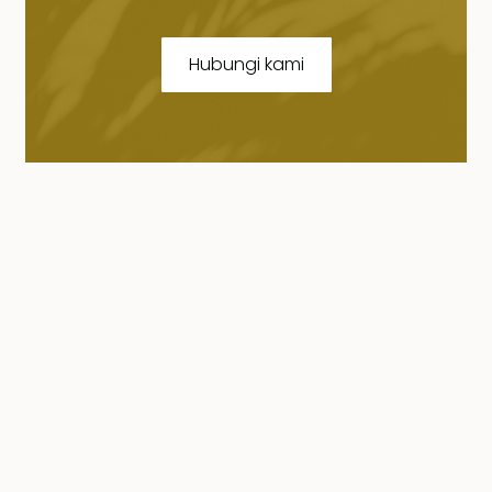
Hubungi kami