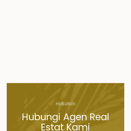
HUBUNGI
Hubungi Agen Real
Estat Kami