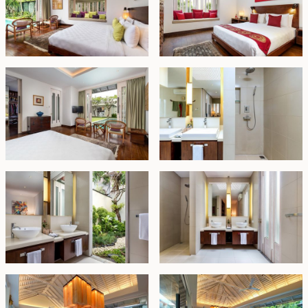
mandi bersama serta dapur modern ber-AC yang
lengkap dengan area sarapan. Vila ini memiliki parkir di
lokasi, tempat tinggal staf bersama di atas lahan
tambahan seluas 122m2, dan ditawarkan dalam kondisi
berperabot lengkap.
Ditawarkan dengan status sewa hingga 13 Maret 2054,
properti ini ideal sebagai rumah masa pensiun atau
sebagai penyewaan liburan. Lokasinya yang strategis
menjadikannya pilihan tepat untuk tingkat hunian yang
tinggi di pasar penyewaan vila.
Sewa - IDR 11,5 miliar