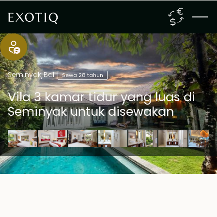
Seminyak
,
Bali
Sewa 28 tahun
Vila 3 kamar tidur yang luas di
Seminyak untuk disewakan