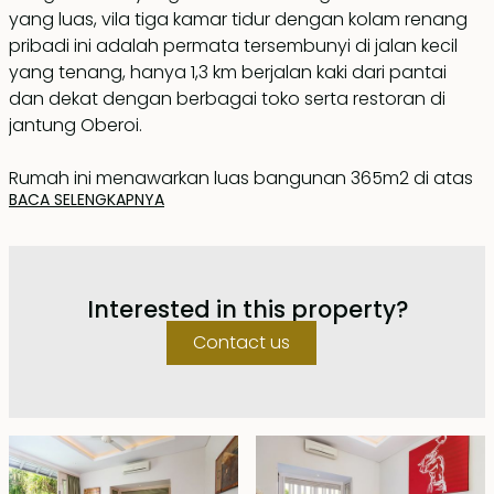
yang luas, vila tiga kamar tidur dengan kolam renang
pribadi ini adalah permata tersembunyi di jalan kecil
yang tenang, hanya 1,3 km berjalan kaki dari pantai
dan dekat dengan berbagai toko serta restoran di
jantung Oberoi.
Rumah ini menawarkan luas bangunan 365m2 di atas
BACA SELENGKAPNYA
lahan 644m2 dan dibangun dengan bentuk U
mengelilingi taman yang tertata apik dengan area
santai yang nyaman di tepi kolam renang. Terdapat
ruang tamu dan ruang makan terbuka yang luas
Interested in this property?
menghadap ke kolam renang, bersebelahan dengan
ruang TV tertutup yang ber-AC. Dua kamar tidur
Contact us
termasuk kamar tidur utama terletak di sayap barat,
masing-masing memiliki kamar mandi semi-terbuka
dengan bathtub di kamar mandi utama. Kamar tidur
utama menghadap langsung ke kolam renang. Di
sayap timur terdapat kamar tidur ketiga dengan kamar