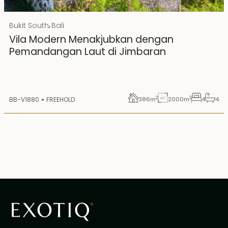
Rp 20000000000
IDR
,
Bukit South
Bali
Hak Milik
Vila Modern Menakjubkan dengan
Pemandangan Laut di Jimbaran
2
2
BB-V1880
FREEHOLD
386
m
2000
m
4
4