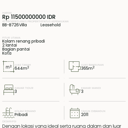
HARGA
Rp 11500000000 IDR
ID PROPERTI
JENIS PROPERTI
STATUS KEPEMILIKAN
BB-B726
Villa
Leasehold
FITUR UTAMA
Kolam renang pribadi
2 lantai
Bagian pantai
Kota
LUAS TANAH
LUAS BANGUNAN
2
2
644
m
365
m
KAMAR TIDUR
KAMAR MANDI
3
3
KOLAM RENANG
TAHUN DIBANGUN
Pribadi
2011
DESKRIPSI
Dengan lokasi yang ideal serta ruang dalam dan luar