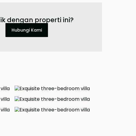
ik dengan properti ini?
Hubungi Kami