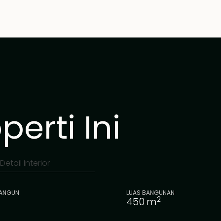
erti Ini
Detail Interior
BANGUN
LUAS BANGUNAN
2
450
m