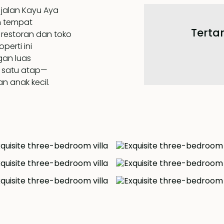
i jalan Kayu Aya
an tempat
Tertar
 restoran dan toko
perti ini
an luas
 satu atap—
n anak kecil.
menawan berukuran
ai dasar menyambut
 luas, terhubung
 Sebuah kamar
ini, bersebelahan
ksesibilitas
ambahan, termasuk
pi balkon pribadi