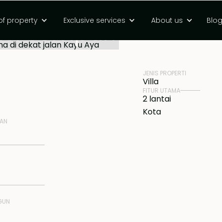
dur yang
of property
Exclusive services
About us
Blo
si sempurna di
HARGA
Rp 13955000000 
Aya
JENIS PROPERTI
Villa
FITUR UTAMA
2 lantai
Kota
NAN
GUN