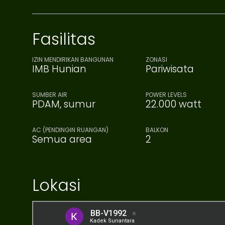
Fasilitas
IZIN MENDIRIKAN BANGUNAN
ZONASI
IMB Hunian
Pariwisata
SUMBER AIR
POWER LEVELS
PDAM, sumur
22.000 watt
AC (PENDINGIN RUANGAN)
BALKON
Semua area
2
Lokasi