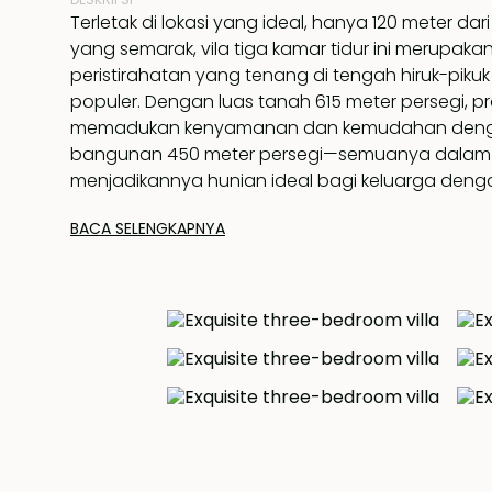
Terletak di lokasi yang ideal, hanya 120 meter dar
yang semarak, vila tiga kamar tidur ini merupak
peristirahatan yang tenang di tengah hiruk-pikuk
populer. Dengan luas tanah 615 meter persegi, pro
memadukan kenyamanan dan kemudahan deng
bangunan 450 meter persegi—semuanya dalam
menjadikannya hunian ideal bagi keluarga denga
BACA SELENGKAPNYA
Daya tarik utama vila ini adalah kolam renang 
17m x 3,5m yang terletak di bagian depan. Lant
Anda dengan ruang tamu dan ruang makan yang
langsung dengan dapur modern yang lengkap.
tidur yang ditempatkan dengan cermat di lantai 
dengan ruang tamu, menambah kepraktisan dan a
ruangan.
Naik ke lantai atas, terdapat dua kamar tidur t
kamar tidur utama, yang masing-masing dilengka