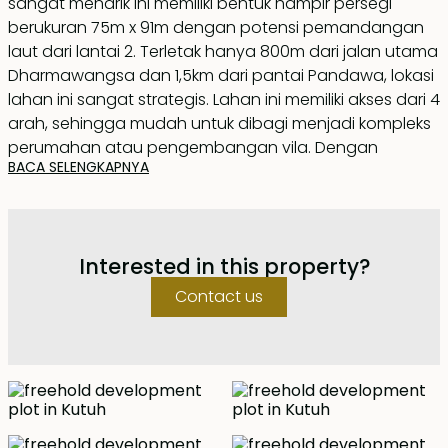
sangat menarik ini memiliki bentuk hampir persegi
berukuran 75m x 91m dengan potensi pemandangan
laut dari lantai 2. Terletak hanya 800m dari jalan utama
Dharmawangsa dan 1,5km dari pantai Pandawa, lokasi
lahan ini sangat strategis. Lahan ini memiliki akses dari 4
arah, sehingga mudah untuk dibagi menjadi kompleks
perumahan atau pengembangan vila. Dengan
BACA SELENGKAPNYA
kombinasi kontur tanah datar dan landai, lahan ini
berada di zona pemukiman dan sertifikatnya sudah
terbit, siap untuk dibangun.
Interested in this property?
Contact us