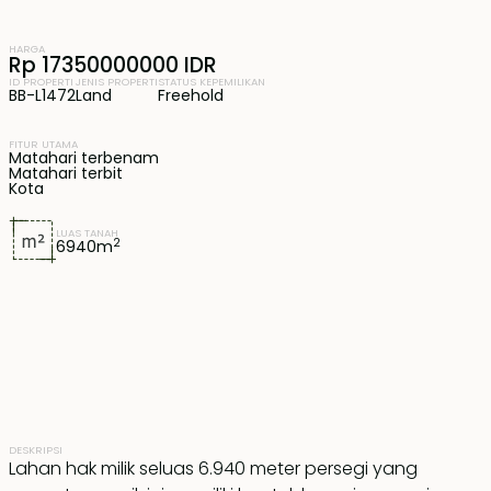
HARGA
Rp 17350000000 IDR
ID PROPERTI
JENIS PROPERTI
STATUS KEPEMILIKAN
BB-L1472
Land
Freehold
FITUR UTAMA
Matahari terbenam
Matahari terbit
Kota
LUAS TANAH
2
6940
m
DESKRIPSI
Lahan hak milik seluas 6.940 meter persegi yang