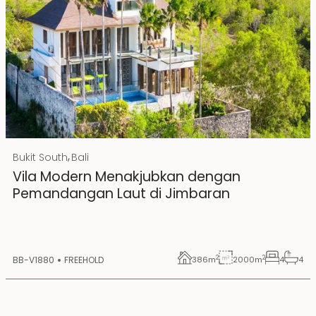
Rp 20000000000 IDR
,
Bukit South
Bali
Hak Milik
Vila Modern Menakjubkan dengan
Pemandangan Laut di Jimbaran
2
2
BB-V1880
FREEHOLD
386
m
2000
m
4
4