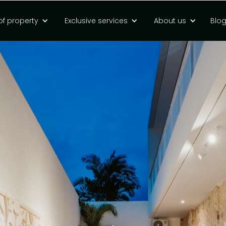
of property
Exclusive services
About us
Blo