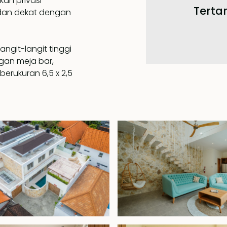
kan privasi
Tertar
 dan dekat dengan
angit-langit tinggi
gan meja bar,
rukuran 6,5 x 2,5
akan luar ruangan
erkumpul.
an akses langsung
dalam yang luas
 tidur tambahan
am dengan shower,
e teras atap luas
duk tertutup yang
perti ini adalah