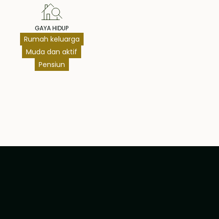
GAYA HIDUP
Rumah keluarga
Muda dan aktif
Pensiun