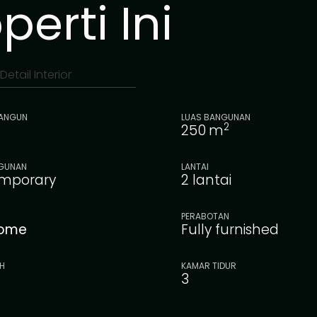
erti Ini
Detail Interior
BANGUN
LUAS BANGUNAN
2
250
m
GUNAN
LANTAI
mporary
2 lantai
PERABOTAN
ome
Fully furnished
H
KAMAR TIDUR
3