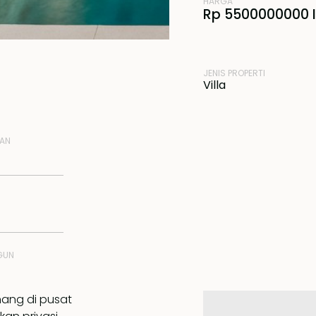
HARGA
Rp 5500000000 
JENIS PROPERTI
Villa
NAN
GUN
nang di pusat