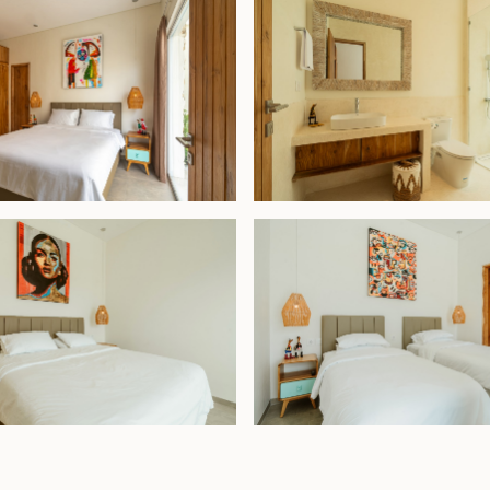
 atau investasi
 yang strategis
Desember 2049,
ahun lagi sesuai