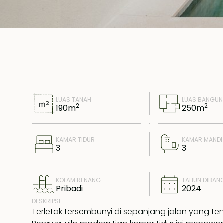
LUAS TANAH
LUAS BANGU
2
2
190
m
250
m
KAMAR TIDUR
KAMAR MANDI
3
3
KOLAM RENANG
TAHUN DIBAN
Pribadi
2024
DESKRIPSI
Terletak tersembunyi di sepanjang jalan yang te