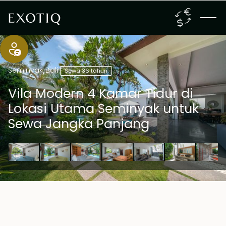
Seminyak
,
Bali
Sewa 36 tahun
Vila Modern 4 Kamar Tidur di
Lokasi Utama Seminyak untuk
Sewa Jangka Panjang