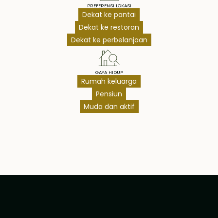
PREFERENSI LOKASI
Dekat ke pantai
Dekat ke restoran
Dekat ke perbelanjaan
GAYA HIDUP
Rumah keluarga
Pensiun
Muda dan aktif