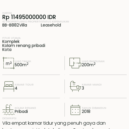
HARGA
Rp 11495000000 IDR
ID PROPERTI
JENIS PROPERTI
STATUS KEPEMILIKAN
BB-B882
Villa
Leasehold
FITUR UTAMA
Komplek
Kolam renang pribadi
Kota
LUAS TANAH
LUAS BANGUNAN
2
2
500
m
200
m
KAMAR TIDUR
KAMAR MANDI
4
3
KOLAM RENANG
TAHUN DIBANGUN
Pribadi
2018
DESKRIPSI
Vila empat kamar tidur yang penuh gaya dan