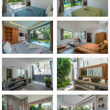
tidur utama ditempatkan berderet menghadap ke
kolam renang. Kedua kamar mandi dilengkapi dengan
bathtub mewah dan pancuran semi-terbuka. Di
seberang kolam, terdapat paviliun tamu terpisah yang
menampung kamar tidur ketiga, dirancang dengan
pintu dan jendela kaca setinggi langit-langit di tiga sisi,
memberikan cahaya alami yang melimpah serta
pemandangan kolam dan taman tanpa hambatan.
Kamar tidur keempat, yang terletak di sebelah ruang
tamu, memiliki ukuran yang luas dan dapat dengan
mudah digunakan sebagai kamar tamu, ruang kerja,
atau studio kreatif.
Berperabot lengkap dan terawat dengan sangat baik,
vila ini ditawarkan dengan masa sewa panjang hingga
3 Oktober 2061
.
Direnovasi sepenuhnya pada awal
2025, vila dengan ukuran dan lokasi prima seperti ini
semakin langka—menjadikannya peluang fantastis