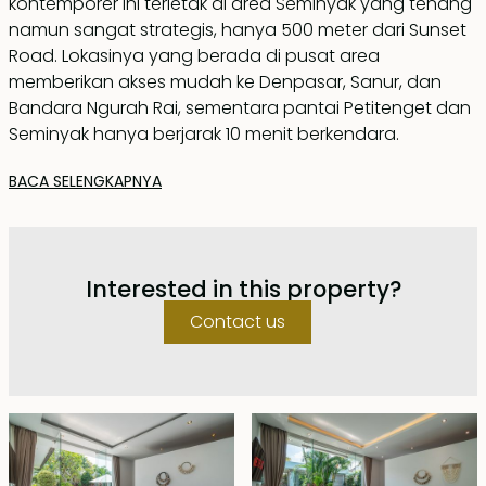
kontemporer ini terletak di area Seminyak yang tenang
namun sangat strategis, hanya 500 meter dari Sunset
Road. Lokasinya yang berada di pusat area
memberikan akses mudah ke Denpasar, Sanur, dan
Bandara Ngurah Rai, sementara pantai Petitenget dan
Seminyak hanya berjarak 10 menit berkendara.
BACA SELENGKAPNYA
Berdiri di atas lahan seluas 500 m2, vila ini memiliki
ruang hunian seluas 200 m2 yang dirancang dengan
apik, berpusat pada ruang tamu dan ruang makan
terbuka dengan dapur modern yang elegan. Area ini
Interested in this property?
terhubung langsung ke taman tropis yang rimbun dan
kolam renang pribadi yang luas berukuran 11 x 3,5
Contact us
meter. Dek kayu membentang di satu sisi kolam,
lengkap dengan empat kursi berjemur dan area santai
dangkal—sempurna untuk berjemur atau mengadakan
acara kumpul-kumpul santai.
Dibangun dengan tata letak berbentuk L, dua kamar