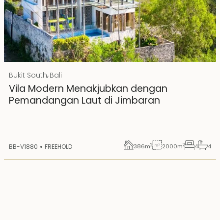
Rp 20000000000 IDR
,
Bukit South
Bali
Hak Milik
Vila Modern Menakjubkan dengan
Pemandangan Laut di Jimbaran
2
2
BB-V1880
FREEHOLD
386
m
2000
m
4
4