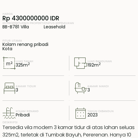
HARGA
Rp 4300000000 IDR
ID PROPERTI
JENIS PROPERTI
STATUS KEPEMILIKAN
BB-B781
Villa
Leasehold
FITUR UTAMA
Kolam renang pribadi
Kota
LUAS TANAH
LUAS BANGUNAN
2
2
325
m
192
m
KAMAR TIDUR
KAMAR MANDI
3
3
KOLAM RENANG
TAHUN DIBANGUN
Pribadi
2023
DESKRIPSI
Tersedia vila modern 3 kamar tidur di atas lahan seluas
325m2, terletak di Tumbak Bayuh, Pererenan. Hanya 10