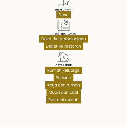
LINGKUNGAN
Desa
PREFERENSI LOKASI
Dekat ke perbelanjaan
Dekat ke restoran
GAYA HIDUP
Rumah keluarga
Pensiun
Kerja dari rumah
Muda dan aktif
Pesta di rumah