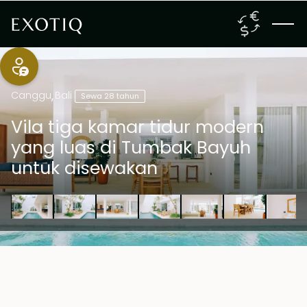
Canggu
,
Bali
Sewa 28 tahun
Vila tiga kamar tidur modern
yang luas di Tumbak Bayuh
untuk disewakan