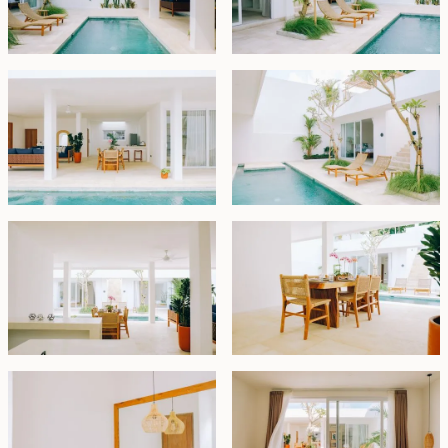
sambil menikmati pemandangan sekitar. Teras atap ini
dapat ditingkatkan menjadi kamar tidur ke-4 dan
ruang kerja.
Properti ini ditawarkan berperabot lengkap dengan
status sewa hingga 1 Februari 2053 dengan hak
prioritas untuk memperpanjang masa sewa
berdasarkan harga pasar.