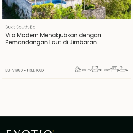
Rp 20000000000 IDR
,
Bukit South
Bali
Hak Milik
Vila Modern Menakjubkan dengan
Pemandangan Laut di Jimbaran
2
2
BB-V1880
FREEHOLD
386
m
2000
m
4
4