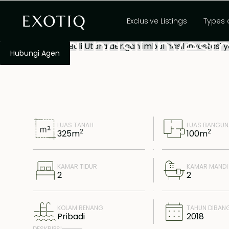
Vila tepi laut di B
Exclusive Listings
Types 
imbal hasil invest
Hubungi Agen
LUAS TANAH
LUAS BANGU
2
2
325
m
100
m
KAMAR TIDUR
KAMAR MANDI
2
2
KOLAM RENANG
TAHUN DIBAN
Pribadi
2018
DESKRIPSI