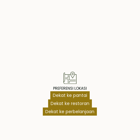
sember 2022.
 atas tanah hak
operty Highlig
 koneksi internet,
i adalah bisnis
n Google, serta
gsung mulai
narik.
PREFERENSI LOKASI
Dekat ke pantai
Dekat ke restoran
Dekat ke perbelanjaan