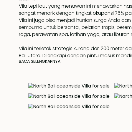
Vila tepi laut yang menawan ini menawarkan has
sangat menarik dengan tingkat okupansi 75% pa
Vila ini juga bisa menjadi hunian surga Anda da
sempurna untuk bersantai, pelarian tropis, pere
raga, perawatan spa, latihan yoga, atau liburan 
Vila ini terletak strategis kurang dari 200 meter dar
Bali Utara. Dilengkapi dengan pintu masuk mand
BACA SELENGKAPNYA
ke ruang pribadi berpagar penuh. Properti ini m
bangunan bergaya Bali kontemporer seluas 100
berperabot lengkap, dengan dua kamar tidur luas
ruang tamu/dapur/ruang makan berkonsep terb
pribadi sepanjang 8 meter, dan taman tropis al
dalam suasana nyaman di atas lahan seluas 325m
didekorasi dengan penuh selera menggunakan 
dan material alami. Setiap kamar tidur dilengka
tidur ukuran king, lemari pakaian tanam, dan k
yang luas dengan pancuran air panas dan taman 