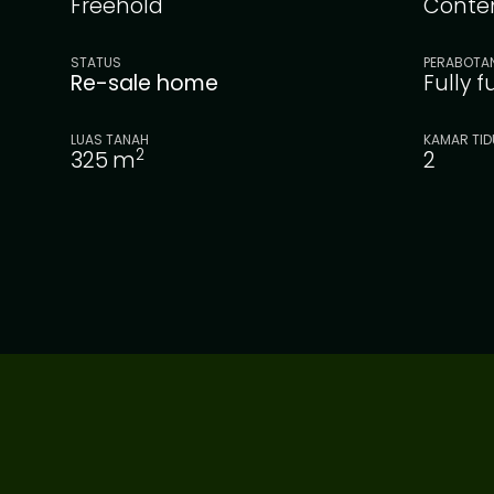
Freehold
Conte
STATUS
PERABOTA
Re-sale home
Fully 
LUAS TANAH
KAMAR TID
2
325
m
2