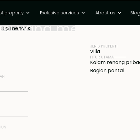
ali Utara dengan
of property
Exclusive services
About us
Blo
HARGA
Rp 3000000000 
asi yang menarik
JENIS PROPERTI
Villa
FITUR UTAMA
Kolam renang priba
Bagian pantai
NAN
GUN