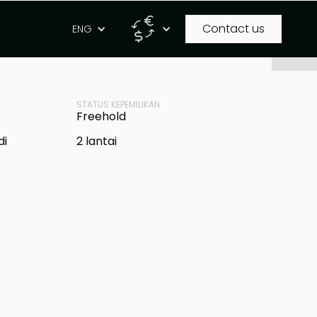
Contact us
g
ENG
ID PROPERTI
IDR
BB-B753
STATUS KEPEMILIKAN
Freehold
di
2 lantai