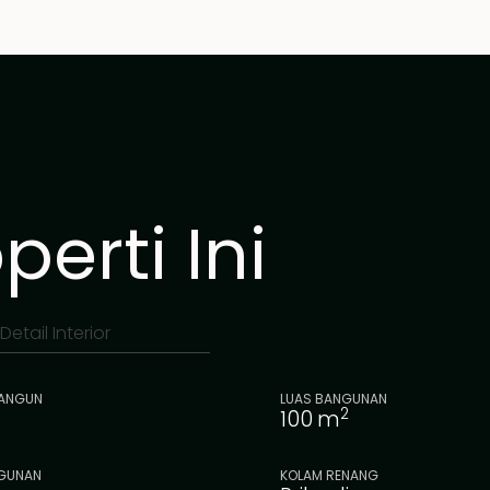
erti Ini
Detail Interior
BANGUN
LUAS BANGUNAN
2
100
m
GUNAN
KOLAM RENANG