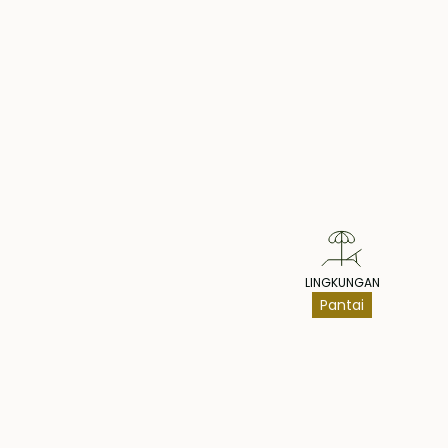
luar ruangan. Vila baru saja direnovasi pada De
Kami menawarkan vila mandiri yang dibangun di
Pr
milik, dengan pasokan listrik pemerintah terdaftar,
dan pasokan air gratis dari sumur di dalam vila. In
terdaftar dengan situs web lengkap, pendaftara
listing di Airbnb dan Booking.com. Anda bisa lan
menghasilkan keuntungan sewa yang sangat me
Hak Milik - USD 165.000
LINGKUNGAN
Pantai