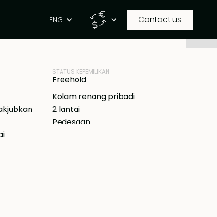
Contact us
g
ENG
ID PROPERTI
IDR
BB-B664
STATUS KEPEMILIKAN
Freehold
Kolam renang pribadi
kjubkan
2 lantai
Pedesaan
ai