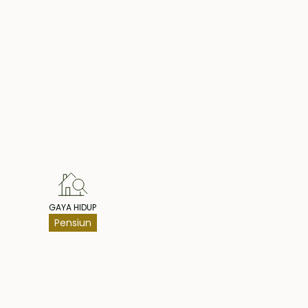
hts
GAYA HIDUP
Pensiun