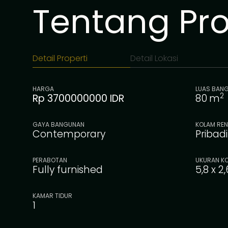
Tentang Prop
Detail Properti
Detail Lokasi
HARGA
LUAS BAN
2
Rp 3700000000 IDR
80
m
GAYA BANGUNAN
KOLAM RE
Contemporary
Pribadi
PERABOTAN
UKURAN K
Fully furnished
5,8 x 2
KAMAR TIDUR
1