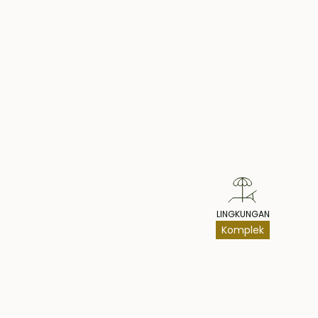
Unit tersedia: A12, A17
Pr
LINGKUNGAN
Komplek