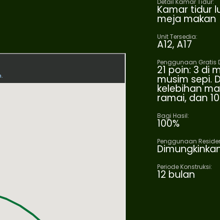
Detail Kamar Tidur:
Kamar tidur l
meja makan
Unit Tersedia:
A12, A17
Penggunaan Gratis 
21 poin: 3 di
musim sepi. D
kelebihan ma
ramai, dan 1
Bagi Hasil:
100%
Penggunaan Residen
Dimungkinka
Periode Konstruksi:
12 bulan