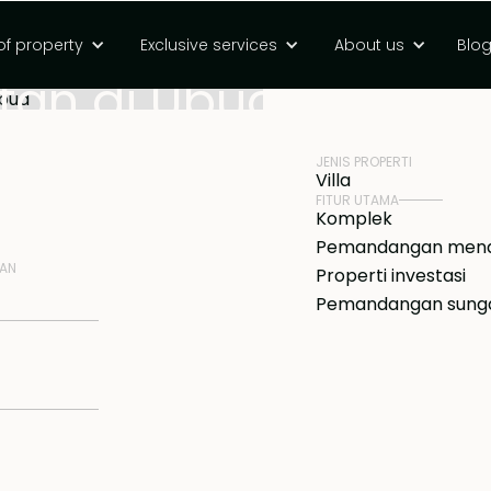
idur dengan
of property
Exclusive services
About us
Blo
HARGA
Rp 3700000000 
an di Ubud
JENIS PROPERTI
Villa
FITUR UTAMA
Komplek
Pemandangan mena
NAN
Properti investasi
Pemandangan sung