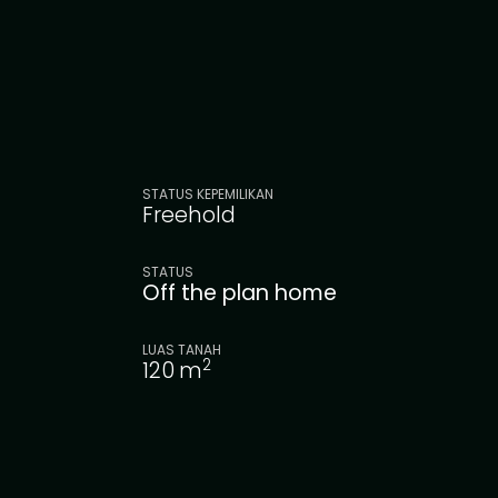
STATUS KEPEMILIKAN
Freehold
STATUS
Off the plan home
LUAS TANAH
2
120
m