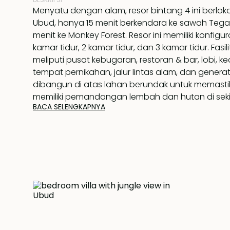
Menyatu dengan alam, resor bintang 4 ini berlokas
Ubud, hanya 15 menit berkendara ke sawah Tegal
menit ke Monkey Forest. Resor ini memiliki konfiguras
kamar tidur, 2 kamar tidur, dan 3 kamar tidur. Fas
meliputi pusat kebugaran, restoran & bar, lobi, 
tempat pernikahan, jalur lintas alam, dan generator
dibangun di atas lahan berundak untuk memasti
memiliki pemandangan lembah dan hutan di seki
BACA SELENGKAPNYA
Vila 1 kamar tidur berdiri di atas lahan seluas 120 
ini memiliki kamar tidur yang luas dengan langit-la
meja makan bundar yang menghadap ke kolam r
dan pemandangan hutan di baliknya. Kamar ma
terbuka, penuh cahaya, dan dilengkapi dengan b
bebas serta unit pancuran. Ditawarkan dalam ko
lengkap dengan status hak milik, pembeli yang 
memiliki properti ini sebagai tempat tinggal at
di bawah manajemen yang sudah mapan.