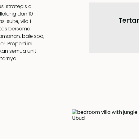
i strategis di
lalang dan 10
Tertar
i suite, vila 1
ilitas bersama
keamanan, bale spa,
. Properti ini
kan semua unit
tarnya.
meter persegi, unit
ngit tinggi serta
enang pribadi
ndinya semi-
ak mandi berdiri
ndisi berperabot
beruntung dapat
au menyerahkannya