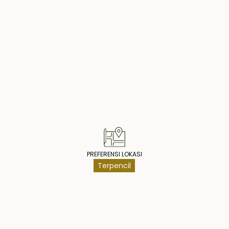
operty Highlig
PREFERENSI LOKASI
Terpencil