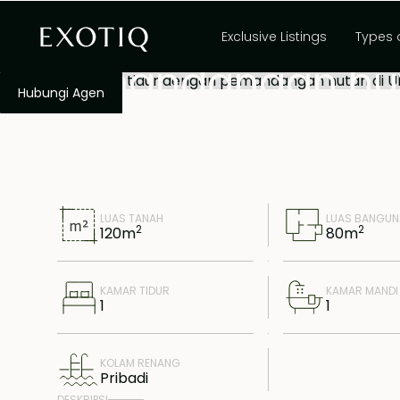
Vila satu kamar t
Exclusive Listings
Types 
pemandangan hut
Hubungi Agen
LUAS TANAH
LUAS BANGU
2
2
120
m
80
m
KAMAR TIDUR
KAMAR MANDI
1
1
KOLAM RENANG
Pribadi
DESKRIPSI