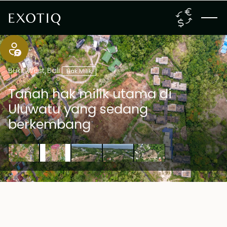
Bukit West
,
Bali
Hak Milik
Tanah hak milik utama di
Uluwatu yang sedang
berkembang