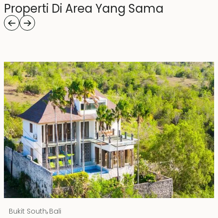
Properti Di Area Yang Sama
Rp 20000000000 IDR
,
Bukit South
Bali
Hak Milik