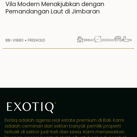
Vila Modern Menakjubkan dengan
Pemandangan Laut di Jimbaran
2
2
BB-V1880
FREEHOLD
386
m
2000
m
4
4
Exotiq adalah agensi real estate premium di Bali. Kami
adalah cerminan dari sekian banyak pemilik properti
terbaik di sektor jual-beli dan sewa. Kami menawarkan