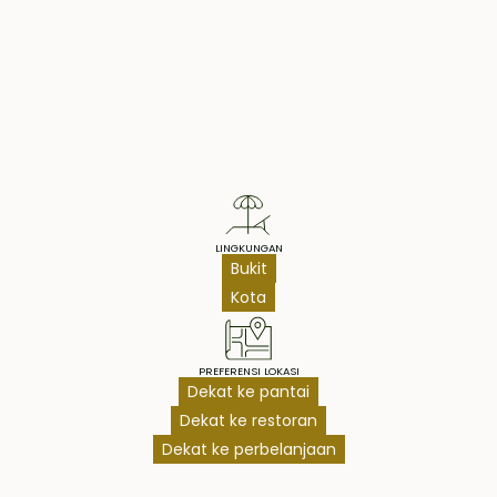
Property Highlights
LINGKUNGAN
Bukit
Kota
PREFERENSI LOKASI
Dekat ke pantai
Dekat ke restoran
Dekat ke perbelanjaan