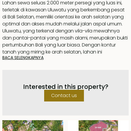
Lahan sewa seluas 2.000 meter persegi yang luas ini,
terletak di kawasan Uluwatu yang berkembang pesat
di Bali Selatan, memiliki orientasi ke arah selatan yang
optimal dan akses mudah melalui jalan aspal umum.
Uluwatu, yang terkenal dengan vila-vila mewahnya
dan pantai-pantai yang masih alami, merupakan bukti
pertumbuhan Bali yang luar biasa. Dengan kontur
tanah yang miring ke arah selatan, lahan ini
BACA SELENGKAPNYA
menawarkan pemandangan laut yang menakjubkan
tanpa terhalang.
Lahan strategis ini secara khusus diperuntukkan bagi
Interested in this property?
akomodasi wisata, memanfaatkan industri pariwisata
di area tersebut yang sedang berkembang pesat.
Contact us
Didukung oleh lokasinya yang dekat dengan berbagai
tempat ternama seperti Savaya Bali yang prestisius,
resor Alila Uluwatu yang tersohor, dan Sunday Beach
Club yang populer—hanya berjarak 1,9 kilometer—lahan
ini menyajikan peluang tak tertandingi untuk