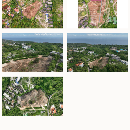
membangun vila sewaan yang mewah.
Lahan hak milik ini sangat cocok bagi investor cerdas
yang mencari proyek properti yang istimewa. Jangan
lewatkan kesempatan untuk mendapatkan aset
properti langka ini; segera ambil tindakan untuk memiliki
bagian dari lokasi yang sangat diminati ini.