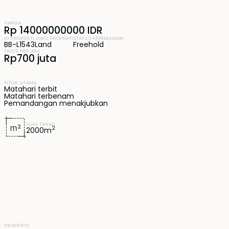
HARGA
Rp 14000000000 IDR
ID PROPERTI
JENIS PROPERTI
STATUS KEPEMILIKAN
BB-L1543
Land
Freehold
PRICE PER ARE
Rp700 juta
FITUR UTAMA
Matahari terbit
Matahari terbenam
Pemandangan menakjubkan
LUAS TANAH
2
2000
m
DESKRIPSI