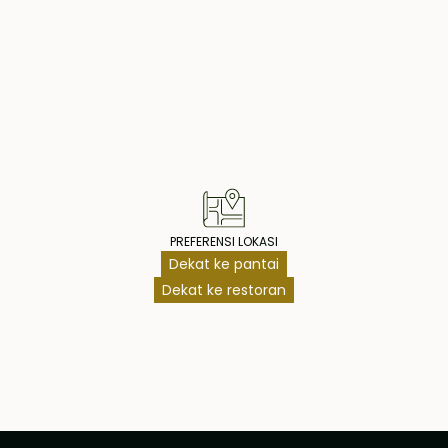
agi atau
i dalamnya luas
operty Highlig
bersih, bathtub
i seberang kolam
terhubung ke
mar unik ini
iki kamar mandi
deal untuk
PREFERENSI LOKASI
Dekat ke pantai
Dekat ke restoran
 ini tersedia
 opsi
or tepi pantai
asi nilai yang
gi investor yang