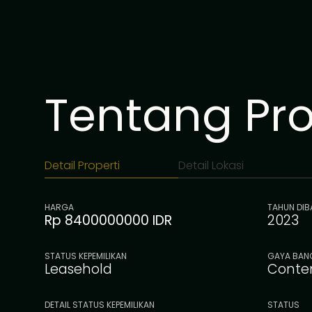
mencari properti sewaan dengan imbal hasil ting
pribadi kelas atas di salah satu kawasan pesisir 
di Bali.
Sewa (Leasehold) - USD 500.000
Tentang Prop
Detail Properti
Detail Lokasi
HARGA
TAHUN DI
Rp 8400000000 IDR
2023
STATUS KEPEMILIKAN
GAYA BAN
Leasehold
Conte
DETAIL STATUS KEPEMILIKAN
STATUS