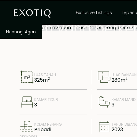
Investasi utama d
Exclusive Listings
Types 
Seseh yang berk
Hubungi Agen
LUAS TANAH
LUAS BANGU
2
2
325
m
280
m
KAMAR TIDUR
KAMAR MANDI
3
3
KOLAM RENANG
TAHUN DIBAN
Pribadi
2023
DESKRIPSI