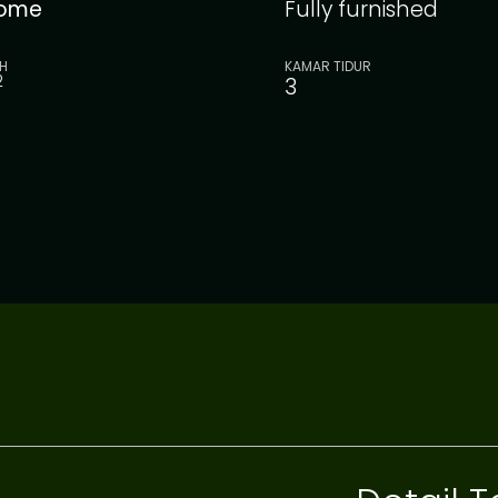
ome
Fully furnished
H
KAMAR TIDUR
2
3