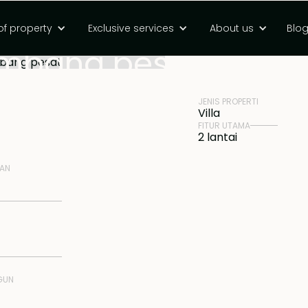
i kawasan pesisir
of property
Exclusive services
About us
Blo
HARGA
Rp 8400000000 
embang pesat
JENIS PROPERTI
Villa
FITUR UTAMA
2 lantai
NAN
GUN