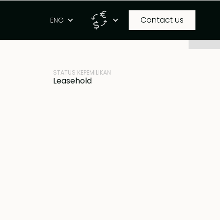
Contact us
g
ENG
ID PROPERTI
IDR
BB-V2180
STATUS KEPEMILIKAN
Leasehold