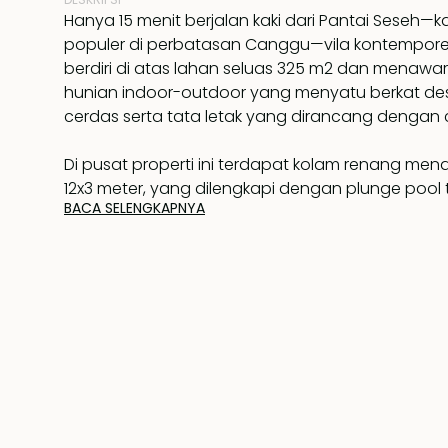
Hanya 15 menit berjalan kaki dari Pantai Seseh—
populer di perbatasan Canggu—vila kontemporer
berdiri di atas lahan seluas 325 m2 dan menaw
hunian indoor-outdoor yang menyatu berkat desa
cerdas serta tata letak yang dirancang dengan 
Di pusat properti ini terdapat kolam renang me
12x3 meter, yang dilengkapi dengan plunge pool 
BACA SELENGKAPNYA
sempurna untuk bersantai dan menikmati koktail 
matahari tanpa harus berenang sepenuhnya.
Vila ini terdiri dari dua bangunan terpisah. Struk
L mengelilingi salah satu sudut kolam renang 
ruang tamu serta ruang makan berkonsep terbuk
dengan dapur modern berperalatan lengkap. Di l
terdapat kamar tidur utama dan kamar tidur ke
diakses melalui tangga dalam ruangan. Kamar u
jendela kaca penuh dan pintu geser yang terbuka