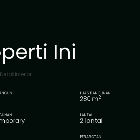
gi atau hunian
paling menjanjikan
erti Ini
Detail Interior
BANGUN
LUAS BANGUNAN
2
280
m
GUNAN
LANTAI
mporary
2 lantai
PERABOTAN