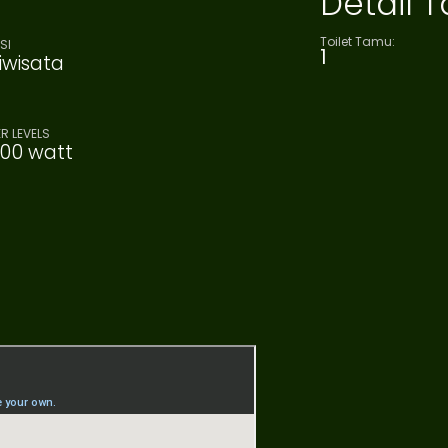
Detail
Toilet Tamu:
SI
1
iwisata
R LEVELS
200 watt