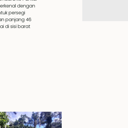
terkenal dengan
tuk persegi
an panjang 46
 di sisi barat
vila mewah dengan
ar 4 meter
ngkau dalam jarak
rti ini disewakan
sesuai harga