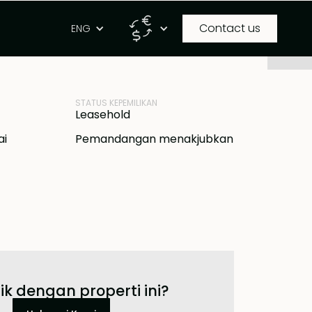
Contact us
g
ENG
ID PROPERTI
IDR
BB-L1585
STATUS KEPEMILIKAN
Leasehold
ai
Pemandangan menakjubkan
ik dengan properti ini?