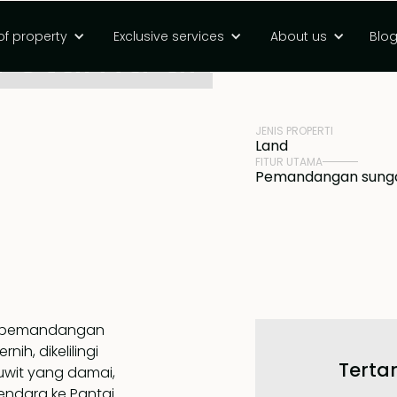
of property
Exclusive services
About us
Blo
 Utama di Buwit
HARGA
Rp 2625000000 
JENIS PROPERTI
Land
FITUR UTAMA
Pemandangan sung
an pemandangan
ih, dikelilingi
Tertar
uwit yang damai,
kendara ke Pantai