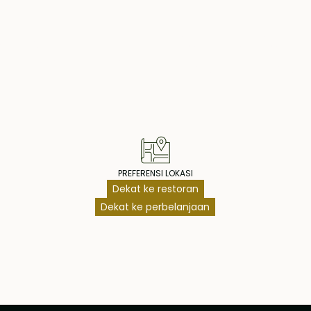
operty Highlig
PREFERENSI LOKASI
Dekat ke restoran
Dekat ke perbelanjaan