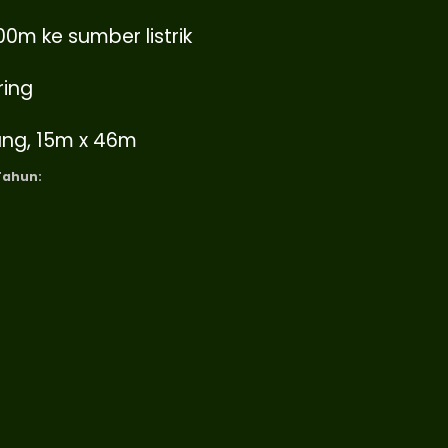
00m ke sumber listrik
ring
ang, 15m x 46m
Tahun: