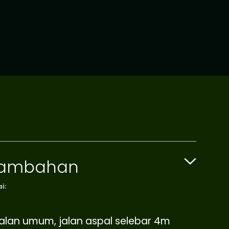
 Tambahan
i:
jalan umum, jalan aspal selebar 4m