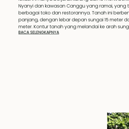
Nyanyi dan kawasan Canggu yang ramai, yang 
berbagai toko dan restorannya. Tanah ini berben
panjang, dengan lebar depan sungai 15 meter d
meter. Kontur tanah yang melandai ke arah sungai
BACA SELENGKAPNYA
menjadikannya lokasi ideal untuk membangun 
pemandangan yang memukau. Akses jalan seleb
tersedia, dengan jaringan listrik yang dapat dija
100 meter untuk kemudahan penyambungan. Prope
hingga 18 Juni 2055, dengan opsi perpanjangan 
pasar yang berlaku.