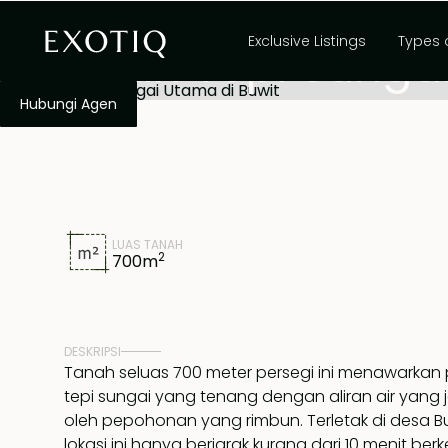
,
Sewa 30 tahun
Tanah Lot
Bali
Exclusive Listings
Types 
Tanah Tepi Sungai
Hubungi Agen
LUAS TANAH
2
700
m
DESKRIPSI
Tanah seluas 700 meter persegi ini menawark
tepi sungai yang tenang dengan aliran air yang jern
oleh pepohonan yang rimbun. Terletak di desa B
lokasi ini hanya berjarak kurang dari 10 menit ber