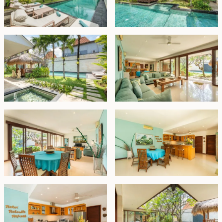
bagian tengah menampung ruang tamu, ruang
makan, dan satu kamar tidur di sebelahnya, sementara
dua kamar tidur lainnya menyuguhkan pemandangan
kolam renang dan taman yang menenangkan.
Fasilitas tambahan mencakup area staf khusus dan
ruang cuci yang praktis. Dengan pasar sewa yang
kuat dan lokasi yang strategis, vila ini menjanjikan
keuntungan sewa yang sangat baik. Ditawarkan
dalam kondisi berperabot lengkap dan tersedia untuk
disewa hingga 1 Oktober 2058, jangan lewatkan
kesempatan untuk memiliki properti luar biasa ini.
Hak Sewa - USD 585.000