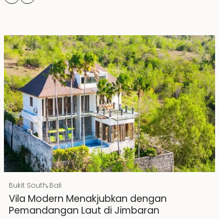
Rp 20000000000 IDR
,
Bukit South
Bali
Hak Milik
Vila Modern Menakjubkan dengan
Pemandangan Laut di Jimbaran