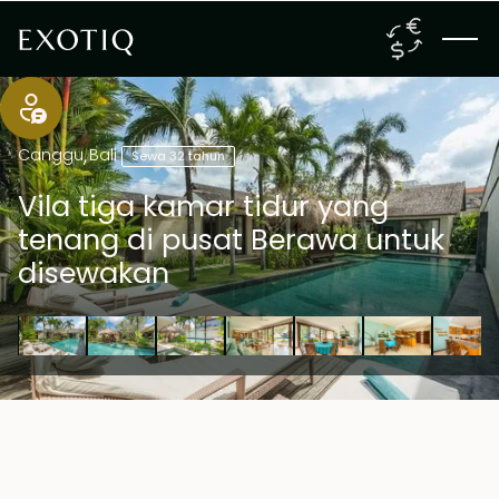
Canggu
,
Bali
Sewa 32 tahun
Vila tiga kamar tidur yang
tenang di pusat Berawa untuk
disewakan