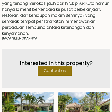
yang tenang. Berlokasi jauh dari hiruk pikuk Kuta namun
hanya 10 menit berkendara ke pusat perbelanjaan,
restoran, dan kehidupan malam Seminyak yang
semarak, tempat peristirahatan ini menawarkan
perpaduan sempurna antara ketenangan dan
kenyamanan.
BACA SELENGKAPNYA
Berdiri di atas lahan pribadi seluas 516 meter persegi,
vila ini menjamin privasi dengan area parkir
tersembunyi serta akses mudah ke berbagai toko,
Interested in this property?
tempat makan, dan pantai di Berawa. Nikmati hari-hari
santai di tepi kolam renang pribadi yang luas
Contact us
berukuran 16 x 5 meter, lengkap dengan dek berjemur
yang dilengkapi kursi santai yang nyaman.
Di bagian dalam, vila ini menawarkan interior luas yang
menampilkan ruang santai yang nyaman, meja makan
untuk 6 orang, dan dapur berperabot lengkap. Tata
letak berbentuk L mengelilingi kolam renang, dengan