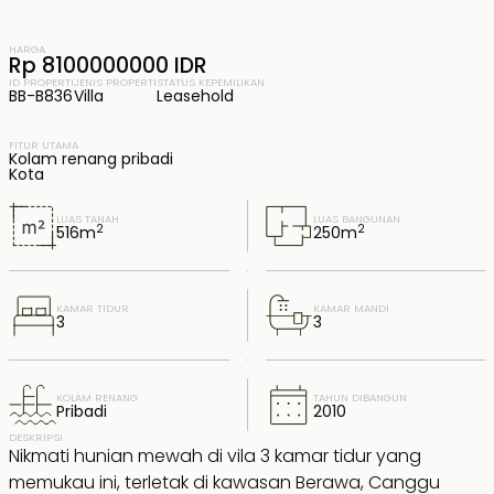
HARGA
Rp 8100000000 IDR
ID PROPERTI
JENIS PROPERTI
STATUS KEPEMILIKAN
BB-B836
Villa
Leasehold
FITUR UTAMA
Kolam renang pribadi
Kota
LUAS TANAH
LUAS BANGUNAN
2
2
516
m
250
m
KAMAR TIDUR
KAMAR MANDI
3
3
KOLAM RENANG
TAHUN DIBANGUN
Pribadi
2010
DESKRIPSI
Nikmati hunian mewah di vila 3 kamar tidur yang
memukau ini, terletak di kawasan Berawa, Canggu