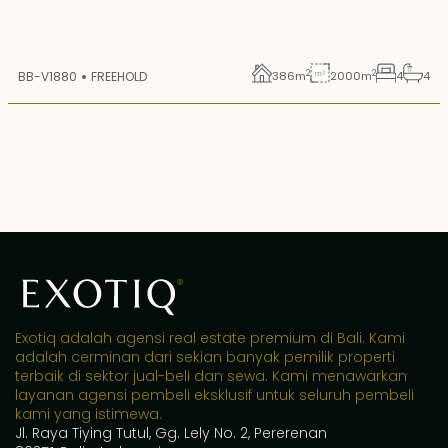
2
2
BB-V1880
FREEHOLD
386
m
2000
m
4
4
Exotiq adalah agensi real estate premium di Bali. Kami
adalah cerminan dari sekian banyak pemilik properti
terbaik di sektor jual-beli dan sewa. Kami menawarkan
layanan agensi pembeli eksklusif untuk seluruh pembeli
kami yang istimewa.
Jl. Raya Tiying Tutul, Gg. Lely No. 2, Pererenan