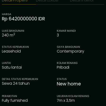
Detail Properti
Detail Lokasi
Detail Interior
HARGA
Rp 6420000000 IDR
LUAS BANGUNAN
KAMAR MANDI
2
240
m
3
STATUS KEPEMILIKAN
GAYA BANGUNAN
Leasehold
Contemporary
LANTAI
KOLAM RENANG
Satu lantai
Pribadi
DETAIL STATUS KEPEMILIKAN
STATUS
Sewa 24 tahun
New home
PERABOTAN
UKURAN KOLAM RENANG
Fully furnished
7m x 3,5m