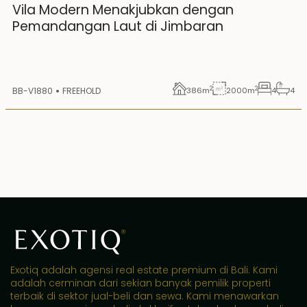
Vila Modern Menakjubkan dengan
Pemandangan Laut di Jimbaran
2
2
BB-V1880
FREEHOLD
386
m
2000
m
4
4
Exotiq adalah agensi real estate premium di Bali. Kami
adalah cerminan dari sekian banyak pemilik properti
terbaik di sektor jual-beli dan sewa. Kami menawarkan