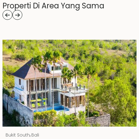
Properti Di Area Yang Sama
Rp 20000000000 IDR
,
Bukit South
Bali
Hak Milik