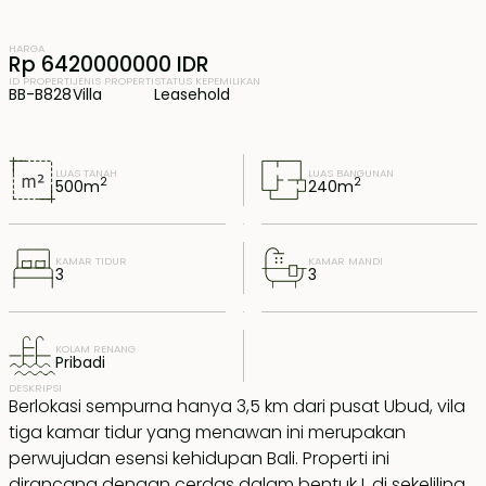
HARGA
Rp 6420000000 IDR
ID PROPERTI
JENIS PROPERTI
STATUS KEPEMILIKAN
BB-B828
Villa
Leasehold
LUAS TANAH
LUAS BANGUNAN
2
2
500
m
240
m
KAMAR TIDUR
KAMAR MANDI
3
3
KOLAM RENANG
Pribadi
DESKRIPSI
Berlokasi sempurna hanya 3,5 km dari pusat Ubud, vila
tiga kamar tidur yang menawan ini merupakan
perwujudan esensi kehidupan Bali. Properti ini
dirancang dengan cerdas dalam bentuk L di sekeliling