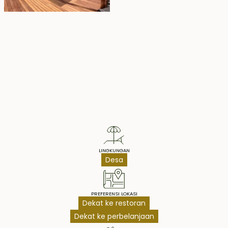
Property Highlights
LINGKUNGAN
Desa
PREFERENSI LOKASI
Dekat ke restoran
Dekat ke perbelanjaan