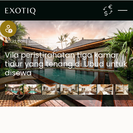
Ubud
,
Bali
Sewa 24 tahun
Vila peristirahatan tiga kamar
tidur yang tenang di Ubud untuk
disewa