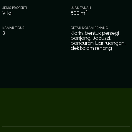
JENIS PROPERTI
LUAS TANAH
2
Villa
500
m
KAMAR TIDUR
DETAIL KOLAM RENANG
3
Klorin, bentuk persegi
panjang, Jacuzzi,
pancuran luar ruangan,
dek kolam renang