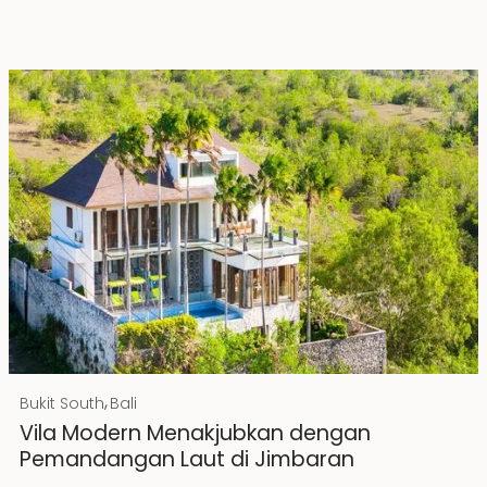
Rp 20000000000 IDR
,
Bukit South
Bali
Hak Milik
Vila Modern Menakjubkan dengan
Pemandangan Laut di Jimbaran