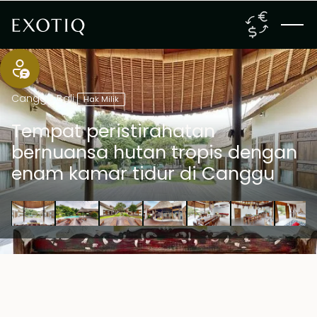
Canggu
,
Bali
Hak Milik
Tempat peristirahatan
bernuansa hutan tropis dengan
enam kamar tidur di Canggu