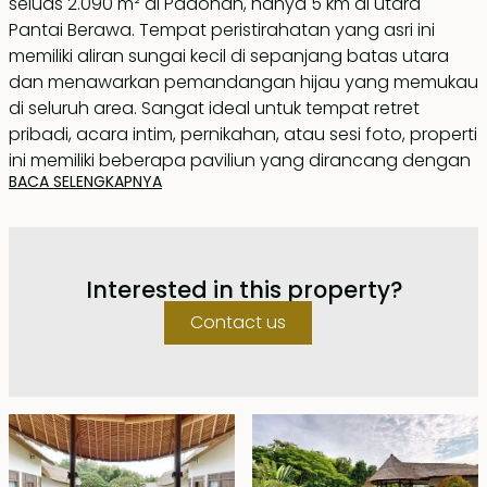
seluas 2.090 m² di Padonan, hanya 5 km di utara
Pantai Berawa. Tempat peristirahatan yang asri ini
memiliki aliran sungai kecil di sepanjang batas utara
dan menawarkan pemandangan hijau yang memukau
di seluruh area. Sangat ideal untuk tempat retret
pribadi, acara intim, pernikahan, atau sesi foto, properti
ini memiliki beberapa paviliun yang dirancang dengan
BACA SELENGKAPNYA
indah di sekeliling kolam renang berbentuk bulat.
Bangunan utama dan paviliun empat kamar tidur
disusun membentuk huruf U di sekeliling taman yang
Interested in this property?
terawat. Rumah utama memiliki ruang tamu dan ruang
makan berkonsep terbuka dengan bar, dapur tertutup
Contact us
yang lengkap, serta mezanin luas yang ideal untuk
studio yoga atau ruang santai yang dilengkapi
dengan meja biliar. Rumah ini terbuka ke teras kayu
yang luas, sempurna untuk menjamu tamu.
Paviliun empat kamar tidur terbagi menjadi dua bagian