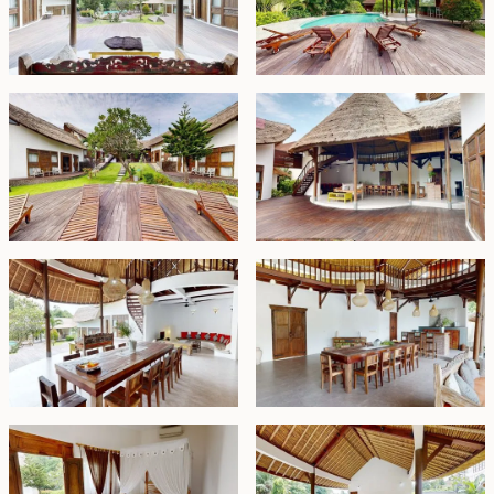
di sisi kiri dan kanan rumah utama. Setiap kamar tidur
memiliki kamar mandi dalam, dengan dua kamar
mandi yang dilengkapi bak mandi mewah. Dua dari
kamar tidur tersebut juga memiliki lantai mezanin untuk
ruang tambahan.
Kolam renang seluas 50 m² dikelilingi oleh dek kayu
dengan kursi berjemur, menawarkan tempat yang
tenang untuk berjemur dan menikmati lingkungan hijau
yang rimbun. Bersebelahan dengan kolam renang,
terdapat bar kolam renang yang terhubung ke ruang
makan terbuka, sehingga menyempurnakan
pengalaman bersantai di luar ruangan.
Di ujung properti terdapat bangunan dua lantai yang
menawan dengan satu kamar tidur di setiap lantainya.
Dapat diakses melalui jembatan dari area kolam
renang, kamar tidur di lantai atas menampilkan
arsitektur Joglo kayu tradisional dan teras tertutup