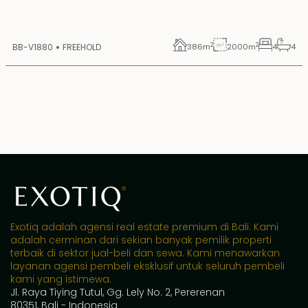
2
2
BB-V1880
FREEHOLD
386
m
2000
m
4
4
Exotiq adalah agensi real estate premium di Bali. Kami
adalah cerminan dari sekian banyak pemilik properti
terbaik di sektor jual-beli dan sewa. Kami menawarkan
layanan agensi pembeli eksklusif untuk seluruh pembeli
kami yang istimewa.
Jl. Raya Tiying Tutul, Gg. Lely No. 2, Pererenan
80351, Bali - Indonesia