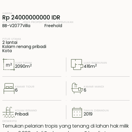
HARGA
Rp 24000000000 IDR
ID PROPERTI
JENIS PROPERTI
STATUS KEPEMILIKAN
BB-V2077
Villa
Freehold
FITUR UTAMA
2 lantai
Kolam renang pribadi
Kota
LUAS TANAH
LUAS BANGUNAN
2
2
2090
m
416
m
KAMAR TIDUR
KAMAR MANDI
6
6
KOLAM RENANG
TAHUN DIBANGUN
Pribadi
2019
DESKRIPSI
Temukan pelarian tropis yang tenang di lahan hak milik