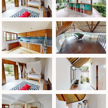
yang menghadap ke kolam renang, sementara kamar
tidur di lantai bawah menawarkan teras pribadi
dengan pemandangan halaman rumput yang
terawat dan taman yang rimbun. Sebuah bale
bengong di taman menyediakan ruang tambahan
untuk bersantai.
Properti ini juga mencakup area staf terpisah dengan
kamar mandi dan dapur, serta parkir di lokasi untuk dua
mobil. Bisnis yang sudah berjalan ini menawarkan
peluang luar biasa untuk memasuki pasar penyewaan,
dengan memadukan keanggunan, privasi, dan
suasana tropis yang unik.
Hak Milik - IDR 24.000.000.000