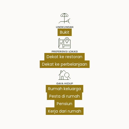
LINGKUNGAN
Bukit
PREFERENSI LOKASI
Dekat ke restoran
Dekat ke perbelanjaan
GAYA HIDUP
Rumah keluarga
Pesta di rumah
Pensiun
Kerja dari rumah