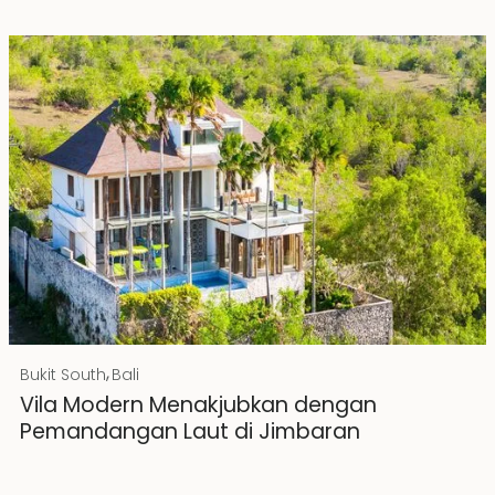
Rp 20000000000
IDR
,
Bukit South
Bali
Hak Milik
Vila Modern Menakjubkan dengan
Pemandangan Laut di Jimbaran