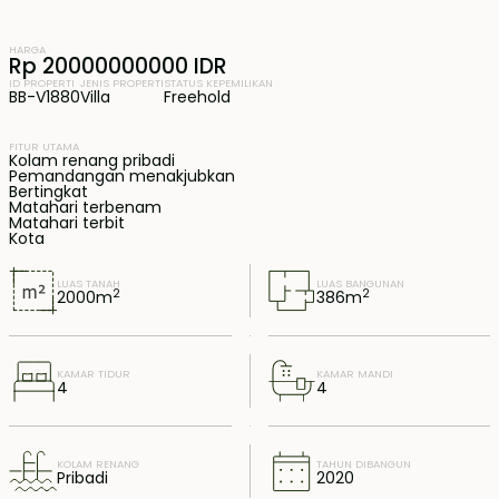
HARGA
Rp 20000000000 IDR
ID PROPERTI
JENIS PROPERTI
STATUS KEPEMILIKAN
BB-V1880
Villa
Freehold
FITUR UTAMA
Kolam renang pribadi
Pemandangan menakjubkan
Bertingkat
Matahari terbenam
Matahari terbit
Kota
LUAS TANAH
LUAS BANGUNAN
2
2
2000
m
386
m
KAMAR TIDUR
KAMAR MANDI
4
4
KOLAM RENANG
TAHUN DIBANGUN
Pribadi
2020