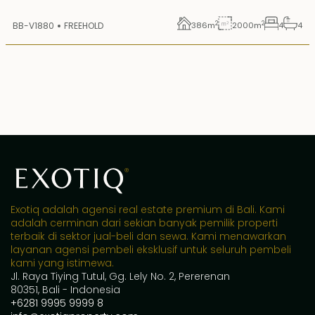
2
2
BB-V1880
FREEHOLD
386
m
2000
m
4
4
Exotiq adalah agensi real estate premium di Bali. Kami
adalah cerminan dari sekian banyak pemilik properti
terbaik di sektor jual-beli dan sewa. Kami menawarkan
layanan agensi pembeli eksklusif untuk seluruh pembeli
kami yang istimewa.
Jl. Raya Tiying Tutul, Gg. Lely No. 2, Pererenan
80351, Bali - Indonesia
+6281 9995 9999 8