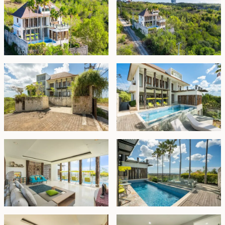
dinikmati dari kamar tidur utama. Sebuah tangga
mengarah ke loteng yang dapat digunakan sebagai
ruang kerja atau ruang media.
Vila ini juga memiliki parkir pribadi untuk dua mobil
dengan akses jalan lebar hingga 5 meter. Vila ini
merupakan properti yang layak secara komersial
karena memiliki fasilitas dan fitur desain yang
memaksimalkan hasil sewa, sekaligus tetap
mempertahankan fungsi dan kenyamanan sebuah
hunian. Ini adalah kesempatan luar biasa bagi siapa
pun yang mencari vila hak milik yang indah di area
paling diminati di Jimbaran.
Hak Milik - IDR 20 miliar