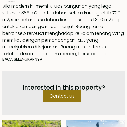
DESKRIPSI
Vila modern ini memiliki luas bangunan yang lega
sebesar 386 m2 di atas lahan seluas kurang lebih 700
m2, sementara sisa lahan kosong seluas 1.300 m2 siap
untuk dikembangkan lebih lanjut. Ruang tamu
berkonsep terbuka menghadap ke kolam renang yang
memikat dengan pemandangan laut yang
menakjubkan di kejauhan. Ruang makan terbuka
terletak di samping kolam renang, bersebelahan
BACA SELENGKAPNYA
dengan dapur modern yang lengkap.
Di lantai bawah terdapat dua kamar tidur dengan
kamar mandi dalam; satu kamar memiliki akses ke
Interested in this property?
taman pribadi dan yang lainnya memiliki teras pribadi.
Area staf dan ruang cuci terletak di lantai yang sama.
Contact us
Lantai atas memiliki dua kamar tidur, termasuk kamar
tidur utama, serta teras atap yang luas dengan
pemandangan lingkungan sekitar dan laut yang
memukau. Pemandangan yang sama juga dapat