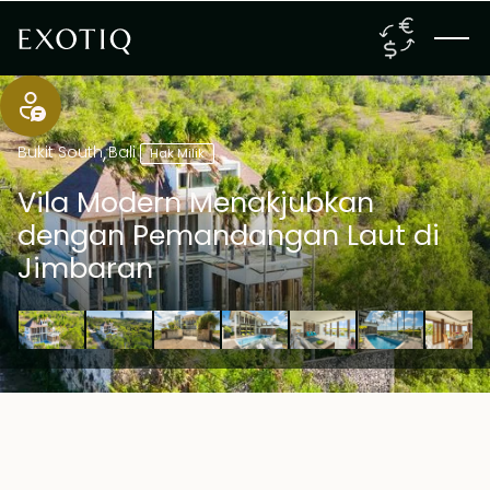
Bukit South
,
Bali
Hak Milik
Vila Modern Menakjubkan
dengan Pemandangan Laut di
Jimbaran