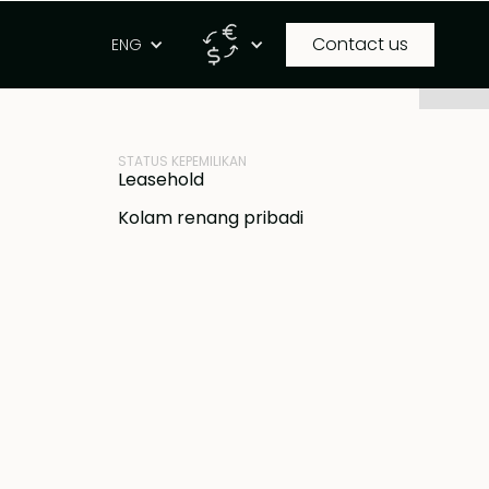
Contact us
g
ENG
ID PROPERTI
IDR
BB-V2117
STATUS KEPEMILIKAN
Leasehold
Kolam renang pribadi