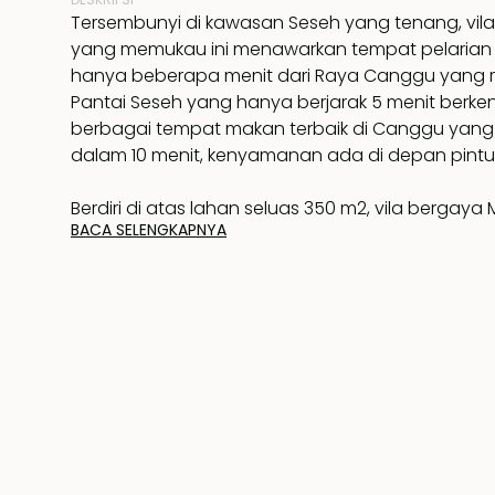
Tersembunyi di kawasan Seseh yang tenang, vila 
yang memukau ini menawarkan tempat pelarian
hanya beberapa menit dari Raya Canggu yang 
Pantai Seseh yang hanya berjarak 5 menit berk
berbagai tempat makan terbaik di Canggu yang
dalam 10 menit, kenyamanan ada di depan pintu
Berdiri di atas lahan seluas 350 m2, vila bergaya
BACA SELENGKAPNYA
dirancang dengan indah ini menampilkan interio
lapang dengan sentuhan akhir yang dibuat khu
dan ruang makan yang luas menyatu dengan d
yang dilengkapi meja pulau besar, semuanya 
kolam renang pribadi berbentuk bebas yang inda
ruangan adalah surga dengan taman yang terta
palem, dan pemandangan sawah yang tenang—
berjemur, bersantai, atau bersantap di udara ter
Di lantai dasar, Anda akan menemukan dua kama