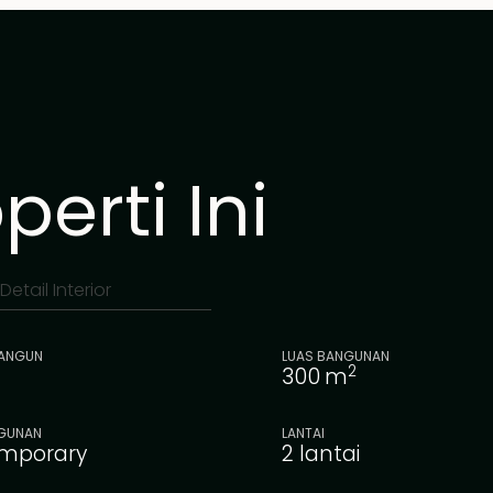
erti Ini
Detail Interior
BANGUN
LUAS BANGUNAN
2
300
m
GUNAN
LANTAI
mporary
2 lantai