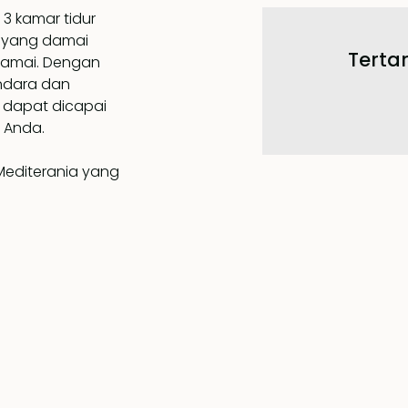
3 kamar tidur
 yang damai
Tertar
ramai. Dengan
endara dan
 dapat dicapai
 Anda.
 Mediterania yang
r yang terang dan
sus. Ruang tamu
apur bergaya
menghadap ke
h. Area luar
ta rapi, pohon
ideal untuk
buka.
r tidur mewah,