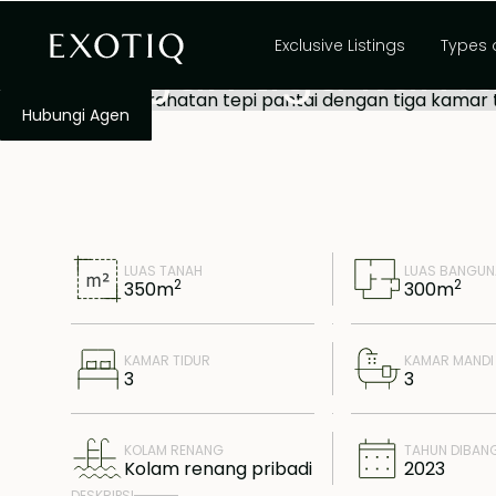
Tempat peristirah
Exclusive Listings
Types 
dengan tiga kamar
untuk disewakan
Hubungi Agen
LUAS TANAH
LUAS BANGU
2
2
350
m
300
m
KAMAR TIDUR
KAMAR MANDI
3
3
KOLAM RENANG
TAHUN DIBAN
Kolam renang pribadi
2023
DESKRIPSI