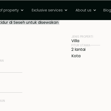
atan tepi pantai
of property
Exclusive services
About us
Blo
 tidur di Seseh
HARGA
Rp 9000000000 
JENIS PROPERTI
Villa
FITUR UTAMA
2 lantai
Kota
NAN
GUN