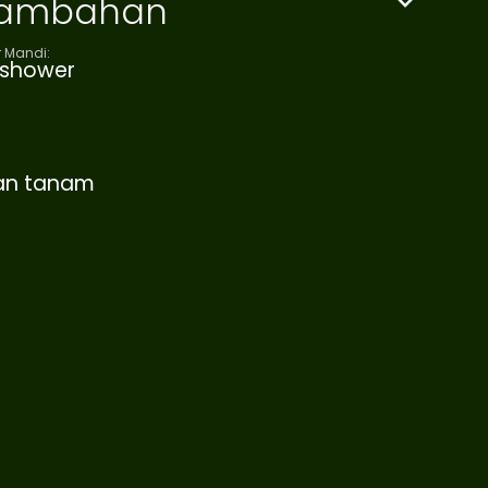
 Tambahan
 Mandi:
t shower
ian tanam