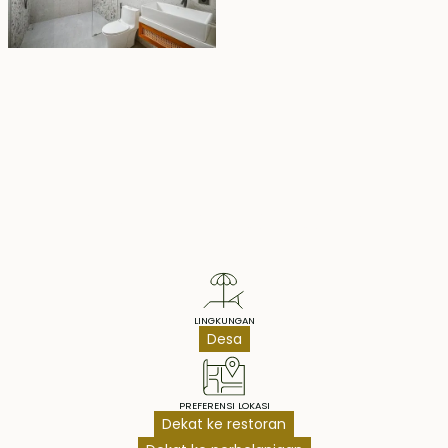
Property Highlights
LINGKUNGAN
Desa
PREFERENSI LOKASI
Dekat ke restoran