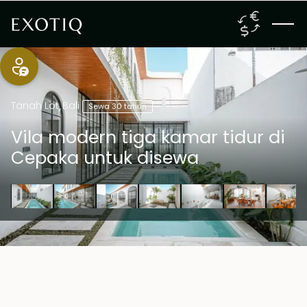
Tanah Lot
,
Bali
Sewa 30 tahun
Vila modern tiga kamar tidur di
Cepaka untuk disewa