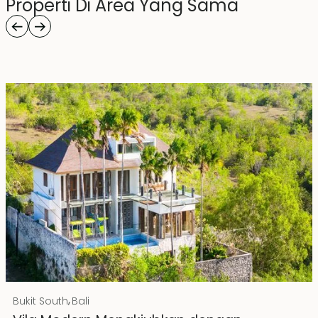
Properti Di Area Yang Sama
Rp 20000000000 IDR
,
Bukit South
Bali
Hak Milik