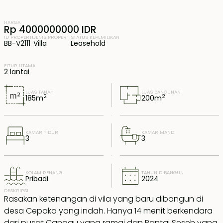
HARGA
Rp 4000000000 IDR
ID PROPERTI
JENIS PROPERTI
STATUS KEPEMILIKAN
BB-V2111
Villa
Leasehold
FITUR UTAMA
2 lantai
LUAS TANAH
LUAS BANGUNAN
2
2
185
m
200
m
KAMAR TIDUR
KAMAR MANDI
3
3
KOLAM RENANG
TAHUN DIBANGUN
Pribadi
2024
DESKRIPSI
Rasakan ketenangan di vila yang baru dibangun di
desa Cepaka yang indah. Hanya 14 menit berkendara
dari pusat Canggu yang ramai dan Pantai Seseh yang