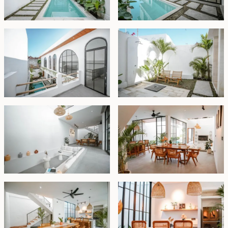
di rumah. Kamar mandi utama menjadi daya tarik
tersendiri, dengan bathtub bergaya chic di bawah
skylight yang memberikan sentuhan mewah.
Vila ini ditawarkan dalam kondisi berperabot lengkap
dan siap huni. Tersedia dengan masa sewa 30 tahun
dan opsi perpanjangan, ini adalah pilihan tepat bagi
keluarga yang ingin merasakan gaya hidup Bali yang
damai namun tetap dekat dengan berbagai fasilitas
penting.
Hak Sewa - USD 250.000