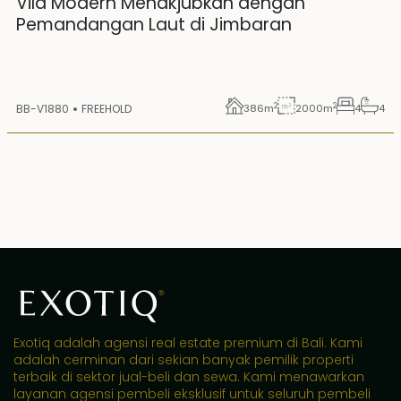
Vila Modern Menakjubkan dengan
Pemandangan Laut di Jimbaran
2
2
BB-V1880
FREEHOLD
386
m
2000
m
4
4
Exotiq adalah agensi real estate premium di Bali. Kami
adalah cerminan dari sekian banyak pemilik properti
terbaik di sektor jual-beli dan sewa. Kami menawarkan
layanan agensi pembeli eksklusif untuk seluruh pembeli