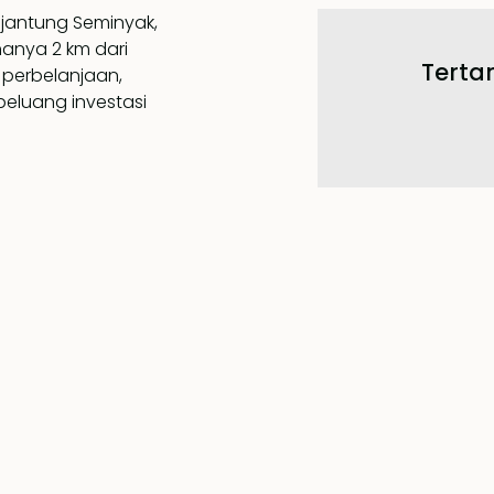
 jantung Seminyak,
nya 2 km dari
Tertar
, perbelanjaan,
peluang investasi
ngan atau mereka
 teras berjemur
 kamar mandi
rn Bali
la ini memiliki
r twin dengan
n kolam renang