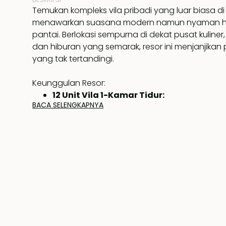
Temukan kompleks vila pribadi yang luar biasa di
menawarkan suasana modern namun nyaman ha
pantai. Berlokasi sempurna di dekat pusat kuliner
dan hiburan yang semarak, resor ini menjanjikan 
yang tak tertandingi.
Keunggulan Resor:
12 Unit Vila 1-Kamar Tidur:
BACA SELENGKAPNYA
Setiap vila seluas 105 m², ideal untuk pasa
yang berbulan madu. Fasilitasnya mencakup
yang luas dengan tempat tidur santai dan
mewah yang dirancang dengan gaya mode
kontemporer.
2 Unit Vila 2-Kamar Tidur:
Berdiri di atas lahan seluas 200 m² per unit, vi
kamar tidur utama yang mewah, kamar tidu
tempat tidur double, dua kamar mandi, da
pribadi.