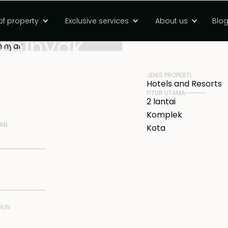
berkembang pesat
of property
Exclusive services
About us
Blo
HARGA
Rp 45000000000
eminyak
JENIS PROPERTI
Hotels and Resorts
FITUR UTAMA
2 lantai
Komplek
NAN
Kota
GUN