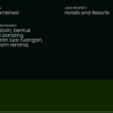
N
JENIS PROPERTI
furnished
Hotels and Resorts
LAM RENANG
klorin, bentuk
i panjang,
an luar ruangan,
lam renang.