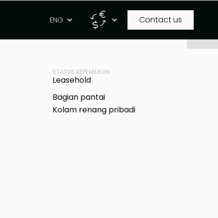
Contact us
g
ENG
ID PROPERTI
 IDR
BB-V2142
STATUS KEPEMILIKAN
Leasehold
Bagian pantai
Kolam renang pribadi