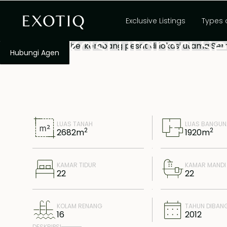
Resor vila yang 
Exclusive Listings
Types 
di lokasi utama S
Hubungi Agen
LUAS TANAH
LUAS BANGU
2
2
2682
m
1920
m
KAMAR TIDUR
KAMAR MANDI
22
22
KOLAM RENANG
TAHUN DIBAN
16
2012
DESKRIPSI