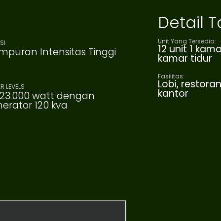
Detail
Unit Yang Tersedia:
SI
12 unit 1 kama
puran Intensitas Tinggi
kamar tidur
Fasilitas:
Lobi, restora
R LEVELS
kantor
 23.000 watt dengan
erator 120 kva