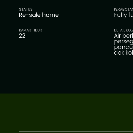
STATUS
PERABOTA
Re-sale home
Fully 
KAMAR TIDUR
DETAIL KO
22
Air ber
perseg
pancur
dek ko