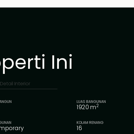
erti Ini
Detail Interior
BANGUN
LUAS BANGUNAN
2
1920
m
GUNAN
KOLAM RENANG
mporary
16