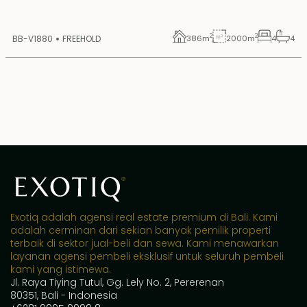
2
2
BB-V1880
FREEHOLD
386
m
2000
m
4
4
Exotiq adalah agensi real estate premium di Bali. Kami
adalah cerminan dari sekian banyak pemilik properti
terbaik di sektor jual-beli dan sewa. Kami menawarkan
layanan agensi pembeli eksklusif untuk seluruh pembeli
kami yang istimewa.
Jl. Raya Tiying Tutul, Gg. Lely No. 2, Pererenan
80351, Bali - Indonesia