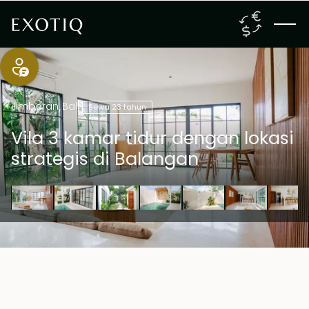
Jimbaran
,
Bali
Sewa 23 tahun
Vila 3 kamar tidur dengan lokasi
strategis di Balangan