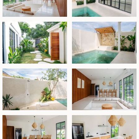
Ditawarkan dengan kondisi berperabot lengkap,
properti ini tersedia dengan sistem sewa hingga
29
Juni 2049
, dengan opsi prioritas untuk
memperpanjang selama 25 tahun lagi sesuai harga
pasar. Ini adalah peluang luar biasa bagi investor yang
mencari vila sewaan yang bergaya dan minim
perawatan di salah satu area dengan permintaan
tinggi di Bali Selatan.
Sewa - IDR 3.250.000.000