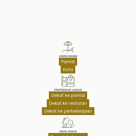
Property Highlights
LINGKUNGAN
Pantai
Kota
PREFERENSI LOKASI
Dekat ke pantai
Dekat ke restoran
Dekat ke perbelanjaan
GAYA HIDUP