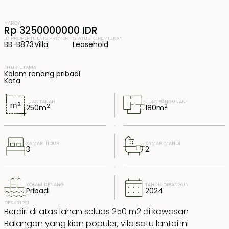
HARGA
Rp 3250000000 IDR
ID PROPERTI
JENIS PROPERTI
STATUS KEPEMILIKAN
BB-B873
Villa
Leasehold
FITUR UTAMA
Kolam renang pribadi
Kota
LUAS TANAH
LUAS BANGUNAN
2
2
250
m
180
m
KAMAR TIDUR
KAMAR MANDI
3
2
KOLAM RENANG
TAHUN DIBANGUN
Pribadi
2024
DESKRIPSI
Berdiri di atas lahan seluas 250 m2 di kawasan
Balangan yang kian populer, vila satu lantai ini