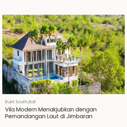
Rp 20000000000
IDR
,
Bukit South
Bali
Hak Milik
Vila Modern Menakjubkan dengan
Pemandangan Laut di Jimbaran