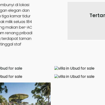
embunyi di lokasi
ngan elegan dan
Tertar
a tiga kamar tidur
k milik seluas 184
ang makan ber-AC
m renang pribadi
g terdapat taman
tinggal staf
ga luar ruangan
ng santai lainnya.
iki balkon pribadi
tidur memiliki
dengan pancuran.
obil. Resor ini
nan dan minuman
laman lokal dan
rupakan
 ruangan.