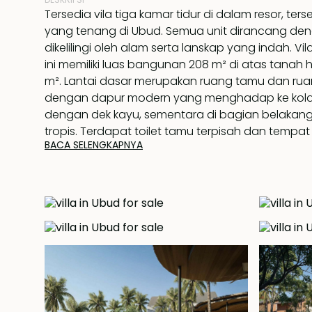
Tersedia vila tiga kamar tidur di dalam resor, ters
yang tenang di Ubud. Semua unit dirancang de
dikelilingi oleh alam serta lanskap yang indah. Vil
ini memiliki luas bangunan 208 m² di atas tanah ha
m². Lantai dasar merupakan ruang tamu dan ru
dengan dapur modern yang menghadap ke kola
dengan dek kayu, sementara di bagian belakan
tropis. Terdapat toilet tamu terpisah dan tempat 
BACA SELENGKAPNYA
dengan area binatu di sebelah area parkir. Tang
menuju ke tiga kamar tidur di lantai atas dan rua
Dua kamar tidur termasuk kamar tidur utama memil
yang menghadap ke kolam renang. Semua kamar 
lemari pakaian tanam dan kamar mandi dalam 
Properti ini memiliki parkir khusus di lokasi untuk 2 m
dilengkapi dengan fasilitas seperti area maka
yang menawarkan berbagai pilihan serta penga
budaya yang menyegarkan. Ruang komunal me
perpaduan antara ruang bersama dan area luar