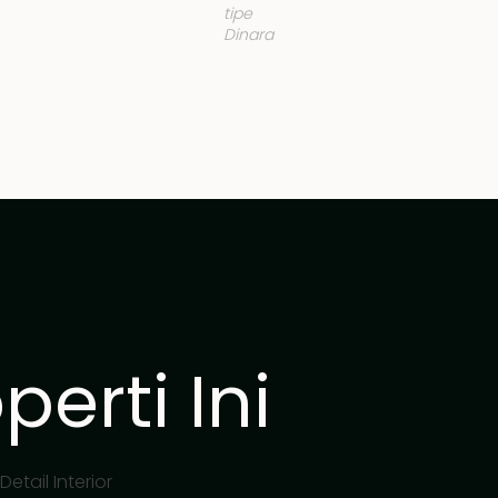
tipe
Dinara
erti Ini
Detail Interior