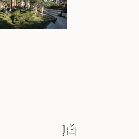
bersama. Resor ini
koleksi properti
 untuk
nan yang tulus,
3 kamar tidur ini
esar atau rumah
il sewa.
operty Highlig