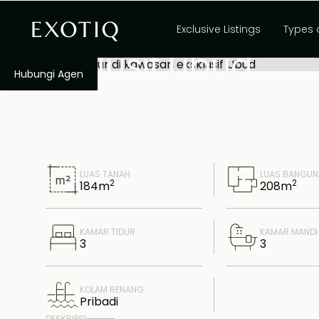
Vila 3 kamar tidur
Exclusive Listings
Types 
eksklusif Ubud
Hubungi Agen
LUAS TANAH
LUAS BANGU
2
2
184
m
208
m
KAMAR TIDUR
KAMAR MANDI
3
3
KOLAM RENANG
Pribadi
DESKRIPSI