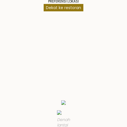
PREFERENSI LOKASI
Dekat ke restoran
Denah
lantai