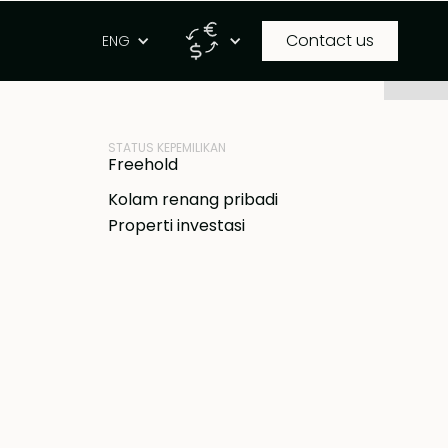
Contact us
g
ENG
ID PROPERTI
IDR
BB-V1754
STATUS KEPEMILIKAN
Freehold
Kolam renang pribadi
Properti investasi