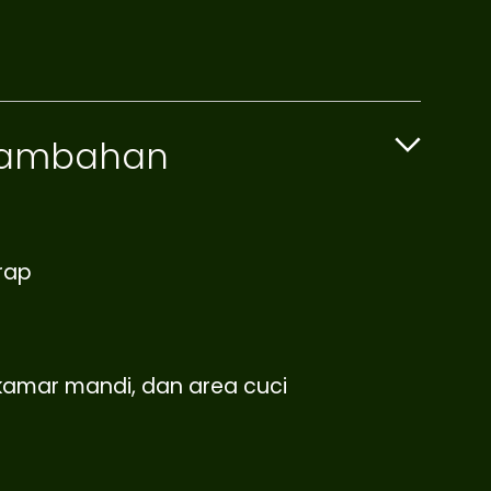
 Tambahan
rap
 kamar mandi, dan area cuci