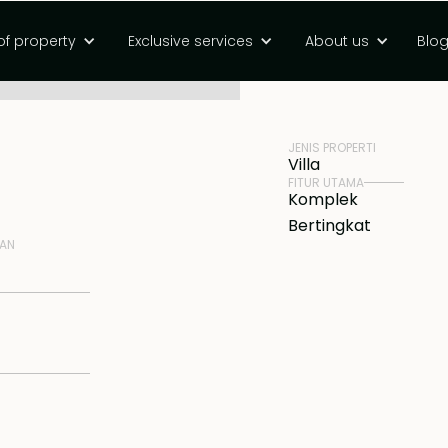
 di kawasan
of property
Exclusive services
About us
Blo
HARGA
Rp 12600000000 
JENIS PROPERTI
Villa
FITUR UTAMA
Komplek
Bertingkat
NAN