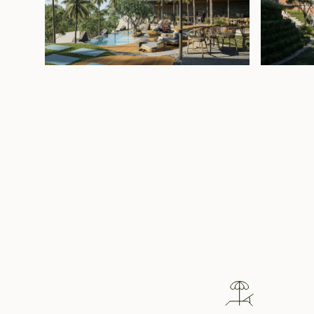
Kawasan ini juga memiliki spa dan kolam renang 
dikelola oleh merek perhotelan terkemuka dengan 
butik, restoran, dan spa yang terus berkembang,
menghadirkan kemewahan yang terjangkau, laya
dan semangat warisan kreatif Indonesia. Properti 
adalah hunian yang sempurna untuk keluarga b
liburan bagi mereka yang ingin mendapatkan has
Unit yang tersedia:
N37, N38, N39
Pr