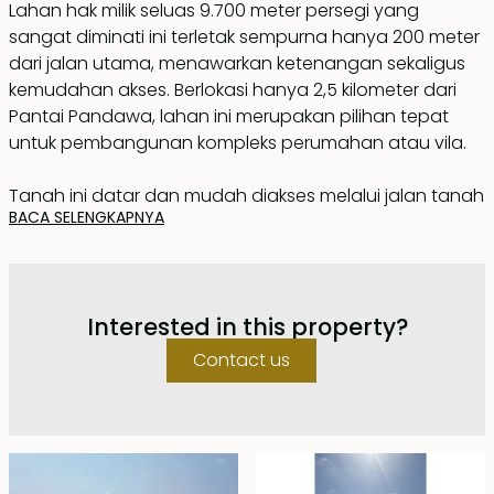
Lahan hak milik seluas 9.700 meter persegi yang
sangat diminati ini terletak sempurna hanya 200 meter
dari jalan utama, menawarkan ketenangan sekaligus
kemudahan akses. Berlokasi hanya 2,5 kilometer dari
Pantai Pandawa, lahan ini merupakan pilihan tepat
untuk pembangunan kompleks perumahan atau vila.
Tanah ini datar dan mudah diakses melalui jalan tanah
BACA SELENGKAPNYA
selebar 5 meter. Dengan bentuk yang hampir persegi
panjang berukuran sekitar 50 meter lebar dan 194
meter panjang, tata letaknya ideal untuk perencanaan
dan konstruksi yang efisien. Berzona untuk
Interested in this property?
penggunaan hunian dan terbagi menjadi tiga sertifikat
terpisah, lahan ini siap untuk segera dikembangkan.
Contact us