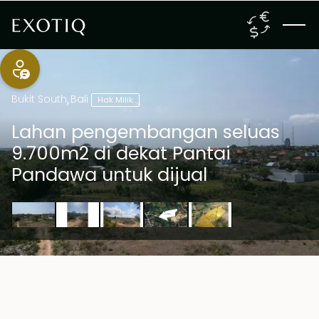
Bukit South
,
Bali
Hak Milik
Lahan pengembangan seluas
9.700m2 di dekat Pantai
Pandawa untuk dijual