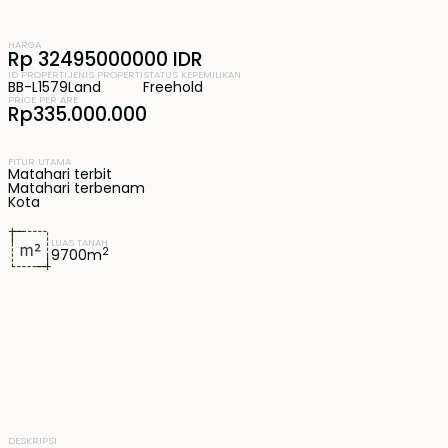
HARGA
Rp 32495000000 IDR
ID PROPERTI
JENIS PROPERTI
STATUS KEPEMILIKAN
BB-L1579
Land
Freehold
PRICE PER ARE
Rp335.000.000
FITUR UTAMA
Matahari terbit
Matahari terbenam
Kota
LUAS TANAH
2
9700
m
DESKRIPSI