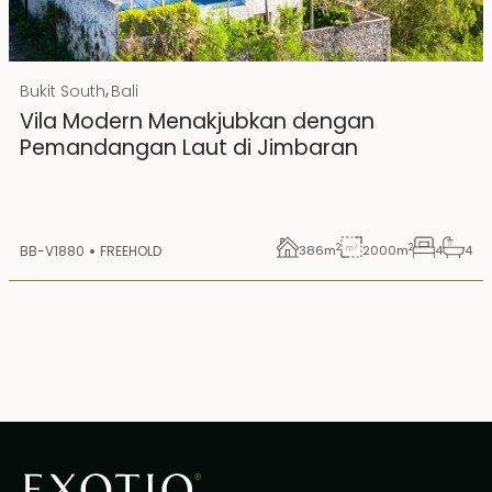
Rp 20000000000
IDR
,
Bukit South
Bali
Hak Milik
Vila Modern Menakjubkan dengan
Pemandangan Laut di Jimbaran
2
2
BB-V1880
FREEHOLD
386
m
2000
m
4
4