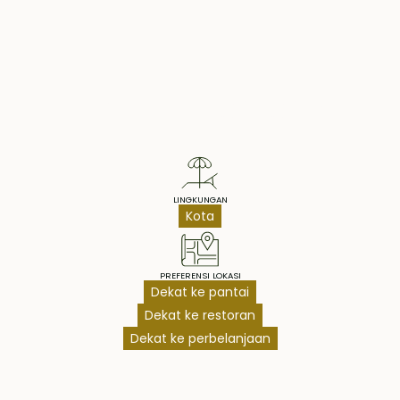
Property Highlights
LINGKUNGAN
Kota
PREFERENSI LOKASI
Dekat ke pantai
Dekat ke restoran
Dekat ke perbelanjaan