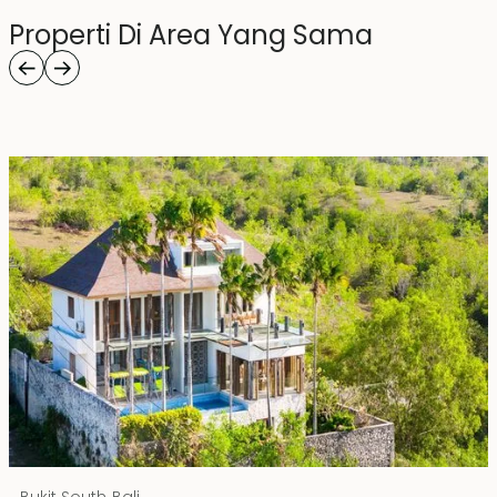
Properti Di Area Yang Sama
Rp 20000000000
IDR
,