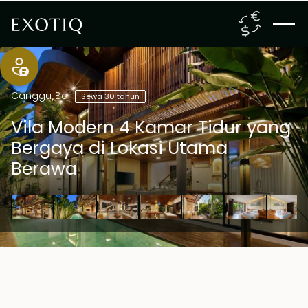
Canggu
,
Bali
Sewa 30 tahun
Vila Modern 4 Kamar Tidur yang
Bergaya di Lokasi Utama
Berawa