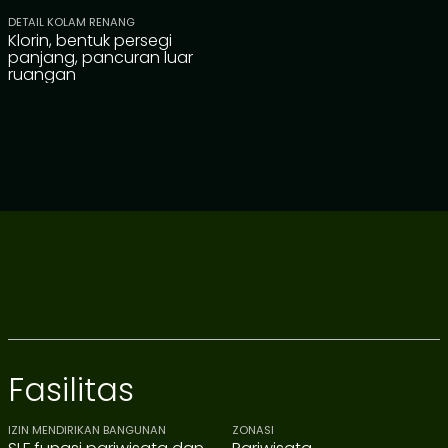
DETAIL KOLAM RENANG
Klorin, bentuk persegi
panjang, pancuran luar
ruangan
Fasilitas
IZIN MENDIRIKAN BANGUNAN
ZONASI