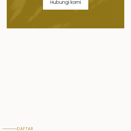
Hubungi kami
DAFTAR